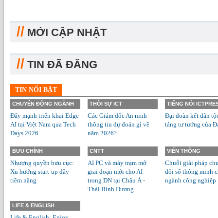
//
MỚI CẬP NHẬT
//
TIN ĐÃ ĐĂNG
TIN NỔI BẬT
CHUYỂN ĐỘNG NGÀNH
THỜI SỰ ICT
TIẾNG NÓI ICTPRE
Đẩy mạnh triển khai Edge
Các Giám đốc An ninh
Đại đoàn kết dân tộ
AI tại Việt Nam qua Tech
thông tin dự đoán gì về
tảng tư tưởng của Đ
Days 2026
năm 2026?
BƯU CHÍNH
CNTT
VIỄN THÔNG
Nhượng quyền bưu cục:
AI PC và máy trạm mở
Chuỗi giải pháp ch
Xu hướng start-up đầy
giai đoạn mới cho AI
đổi số thông minh 
tiềm năng
trong DN tại Châu Á -
ngành công nghiệp
Thái Bình Dương
LIFE & ENGLISH
Life & English: Enjoy