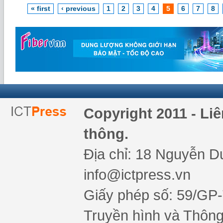
« first
‹ previous
1
2
3
4
5
6
7
8
Copyright 2011 - Li
thông.
Địa chỉ: 18 Nguyễn Du
info@ictpress.vn
Giấy phép số: 59/GP
Truyền hình và Thông 