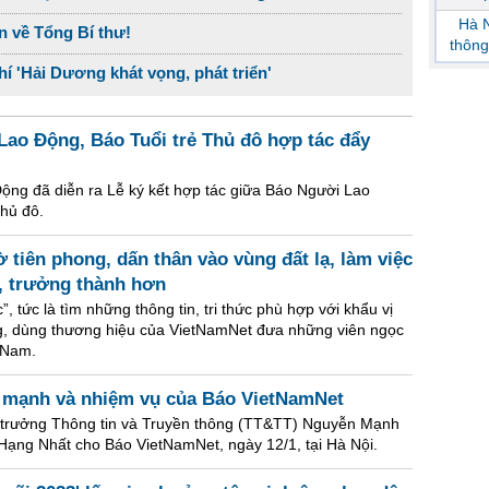
Hà N
n về Tổng Bí thư!
thông
í 'Hải Dương khát vọng, phát triển'
ao Động, Báo Tuổi trẻ Thủ đô hợp tác đẩy
Động đã diễn ra Lễ ký kết hợp tác giữa Báo Người Lao
hủ đô.
 tiên phong, dấn thân vào vùng đất lạ, làm việc
, trưởng thành hơn
 tức là tìm những thông tin, tri thức phù hợp với khẩu vị
ng, dùng thương hiệu của VietNamNet đưa những viên ngọc
t Nam.
ế mạnh và nhiệm vụ của Báo VietNamNet
 trưởng Thông tin và Truyền thông (TT&TT) Nguyễn Mạnh
ạng Nhất cho Báo VietNamNet, ngày 12/1, tại Hà Nội.