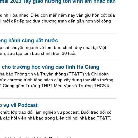
mãi 2023' lấy giao hưởng tôn vinh âm nhạc dân
ịnh Hòa nhạc 'Điều còn mãi' năm nay vẫn giữ hồn cốt của
i mới để tiếp tục đưa chương trình đến gần hơn với công
ồng hành cùng đất nước
 chí chuyên ngành về tem bưu chính duy nhất tại Việt
m, sưu tập tem bưu chính tròn 30 tuổi.
h cho trường học vùng cao tỉnh Hà Giang
 Nhà báo Thông tin và Truyền thông (TT&TT) và Chi đoàn
hức chương trình tặng sách giúp xây dựng thư viện trường
h Hà Giang gồm Trường THPT Mèo Vạc và Trường THCS &
p vụ về Podcast
hức lớp trao đổi làm nghiệp vụ podcast. Buổi trao đổi có
 các hội viên nhà báo trong Liên chi hội nhà báo TT&TT.
”