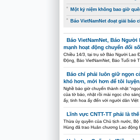
Một kỷ niệm không bao giờ quê
Báo VietNamNet đoạt giải báo ch
Báo VietNamNet, Báo Người L
mạnh hoạt động chuyển đổi số
Chiều 14/3, tại trụ sở Báo Người Lao 
Động, Báo VietNamNet, Báo Tuổi trẻ T
Báo chí phải luôn giữ ngọn cờ
khó hơn, mới hơn để tôi luyện
Nghề báo giờ chuyển thành nhặt “ngọc”,
của tờ báo, nhặt rồi mài ngọc cho sá
ấy, tinh hoa ấy đến với người dân Việ
Lĩnh vực CNTT-TT phải là th
Thừa ủy quyền của Chủ tịch nước, Bộ
Hùng đã trao Huân chương Lao động H