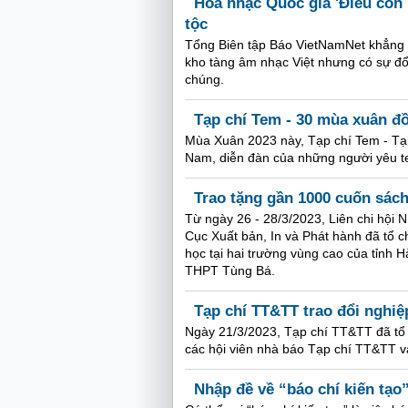
Hoà nhạc Quốc gia 'Điều còn 
tộc
Tổng Biên tập Báo VietNamNet khẳng đ
kho tàng âm nhạc Việt nhưng có sự đổ
chúng.
Tạp chí Tem - 30 mùa xuân đ
Mùa Xuân 2023 này, Tạp chí Tem - Tạp
Nam, diễn đàn của những người yêu te
Trao tặng gần 1000 cuốn sác
Từ ngày 26 - 28/3/2023, Liên chi hội
Cục Xuất bản, In và Phát hành đã tổ c
học tại hai trường vùng cao của tỉn
THPT Tùng Bá.
Tạp chí TT&TT trao đổi nghiệ
Ngày 21/3/2023, Tạp chí TT&TT đã tổ c
các hội viên nhà báo Tạp chí TT&TT và
Nhập đề về “báo chí kiến tạo