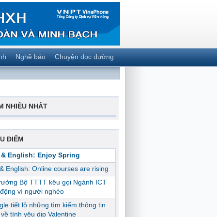
nh
Nghề báo
Chuyện dọc đường
M NHIỀU NHẤT
U ĐIỂM
 & English: Enjoy Spring
 & English: Online courses are rising
trưởng Bộ TTTT kêu gọi Ngành ICT
động vì người nghèo
le tiết lộ những tìm kiếm thông tin
ị về tình yêu dịp Valentine