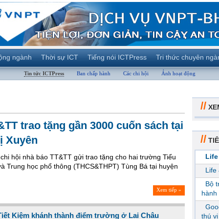
ộng ngành
Thời sự ICT
Tiếng nói ICTPress
Tri thức chuyên ngà
Tin tức ICTPress
Ban chấp hành
Các chi hội
Ảnh hoạt động
//
XE
&TT trao tặng gần 3000 cuốn sách tại
//
ị Xuyên
TIÊ
Life
hi hội nhà báo TT&TT gửi trao tặng cho hai trường Tiểu
và Trung học phổ thông (THCS&THPT) Tùng Bá tại huyện
Life
Bộ 
Xem tiếp »
hành 
Goog
iết Kiệm khánh thành điểm trường ở Lai Châu
thú v