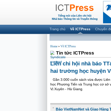
Trang chủ
Về ICTPress
Chuyển đ
Home
»
Về ICTPress
Tin tức ICTPress
Liên chi hội nhà báo TT
hai trường học huyện V
Gần 3.000 cuốn sách vừa được Liên c
học Phương Tiến và Trung học cơ sở 
Vị Xuyên - Hà Giang.
Báo VietNamNet và Giao Hàng T