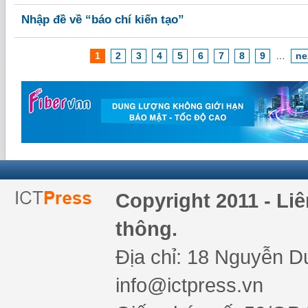
Nhập đề về “báo chí kiến tạo”
1
2
3
4
5
6
7
8
9
…
ne
Copyright 2011 - Li
thông.
Địa chỉ: 18 Nguyễn Du
info@ictpress.vn