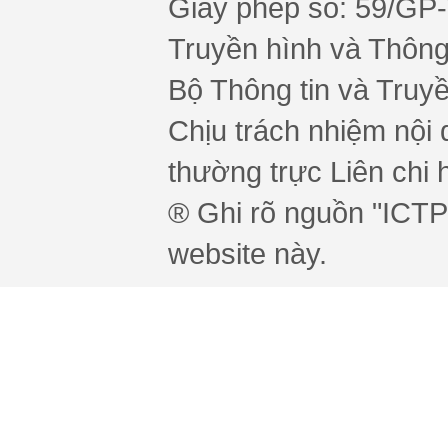
Giấy phép số: 59/GP
Truyền hình và Thông 
Bộ Thông tin và Truy
Chịu trách nhiệm nội 
thường trực Liên chi h
® Ghi rõ nguồn "ICTPr
website này.