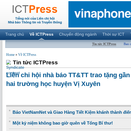
Trang chủ
Về ICTPress
Chuyển động ngành
Thời sự ICT
Tin tức ICTPress
Ban 
Home
»
Về ICTPress
Tin tức ICTPress
Liên chi hội nhà báo TT&TT trao tặng gần
hai trường học huyện Vị Xuyên
Báo VietNamNet và Giao Hàng Tiết Kiệm khánh thành điể
Một kỷ niệm không bao giờ quên về Tổng Bí thư!