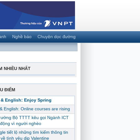
ành
Nghề báo
Chuyện dọc đường
M NHIỀU NHẤT
U ĐIỂM
 & English: Enjoy Spring
 & English: Online courses are rising
trưởng Bộ TTTT kêu gọi Ngành ICT
động vì người nghèo
le tiết lộ những tìm kiếm thông tin
ị về tình yêu dịp Valentine