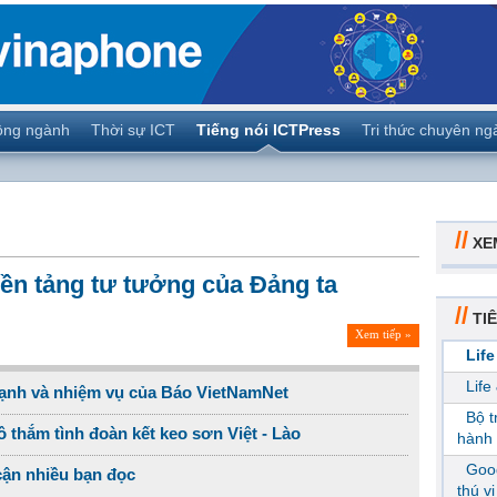
ộng ngành
Thời sự ICT
Tiếng nói ICTPress
Tri thức chuyên ng
//
XE
Nền tảng tư tưởng của Đảng ta
//
TIÊ
Xem tiếp »
Life
Life
mạnh và nhiệm vụ của Báo VietNamNet
Bộ 
 thắm tình đoàn kết keo sơn Việt - Lào
hành 
Goog
cận nhiều bạn đọc
thú v