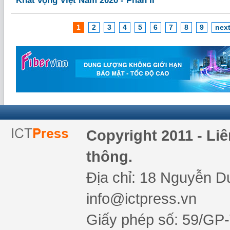
Khát vọng Việt Nam 2020 - Phần II
1
2
3
4
5
6
7
8
9
next
Copyright 2011 - Li
thông.
Địa chỉ: 18 Nguyễn Du
info@ictpress.vn
Giấy phép số: 59/GP