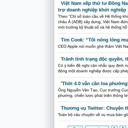
Việt Nam xếp thứ tư Đông Na
trợ doanh nghiệp khởi nghiệp
Theo “Chỉ số toàn cầu về Hệ thống khở
châu Á (ADB) xây dựng, Việt Nam đứng
môi trường kỹ thuật số và hệ thống hỗ
Tim Cook: “Tôi nóng lòng m
CEO Apple nói muốn ghé thăm Việt Nam
Tránh tình trạng độc quyền, 
Có ý kiến đề nghị cân nhắc quy định nà
động một doanh nghiệp được cấp phép
'Thời 4.0 vẫn cần loa phường
Ông Nguyễn Văn Tạo, Cục trưởng Cục T
phường, chiến lược phát triển thông t
Thương vụ Twitter: Chuyện t
Toàn bộ câu chuyện về vụ mua bán giữa