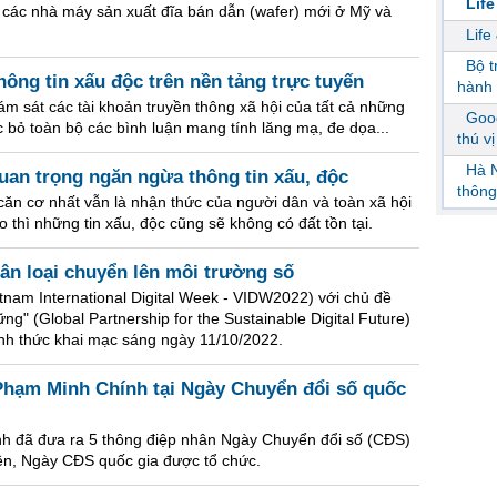
Life
ng các nhà máy sản xuất đĩa bán dẫn (wafer) mới ở Mỹ và
Life
Bộ 
ông tin xấu độc trên nền tảng trực tuyến
hành 
ám sát các tài khoản truyền thông xã hội của tất cả những
Goog
 bỏ toàn bộ các bình luận mang tính lăng mạ, đe dọa...
thú v
Hà N
uan trọng ngăn ngừa thông tin xấu, độc
thông
 căn cơ nhất vẫn là nhận thức của người dân và toàn xã hội
o thì những tin xấu, độc cũng sẽ không có đất tồn tại.
ân loại chuyển lên môi trường số
tnam International Digital Week - VIDW2022) với chủ đề
ững" (Global Partnership for the Sustainable Digital Future)
nh thức khai mạc sáng ngày 11/10/2022.
Phạm Minh Chính tại Ngày Chuyển đổi số quốc
 đã đưa ra 5 thông điệp nhân Ngày Chuyển đổi số (CĐS)
iên, Ngày CĐS quốc gia được tổ chức.