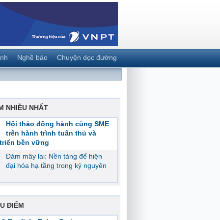
ành
Nghề báo
Chuyện dọc đường
M NHIỀU NHẤT
Hội thảo đồng hành cùng SME
trên hành trình tuân thủ và
triển bền vững
Đám mây lai: Nền tảng để hiện
đại hóa hạ tầng trong kỷ nguyên
U ĐIỂM