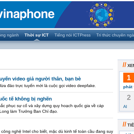
ộng ngành
Thời sự ICT
Tiếng nói ICTPress
Tri thức chuyên ng
//
XE
1
tuyến video giả người thân, bạn bè
lừa đảo trực tuyến mới là cuộc gọi video deepfake.
phát 
2
quốc tế không bị nghẽn
ắc phục sự cố và xây dựng quy hoạch quốc gia về cáp
AI
Long làm Trưởng Ban Chỉ đạo.
//
TIÊ
 công nghệ Intel cho biết, mặc dù kinh tế toàn cầu đang suy