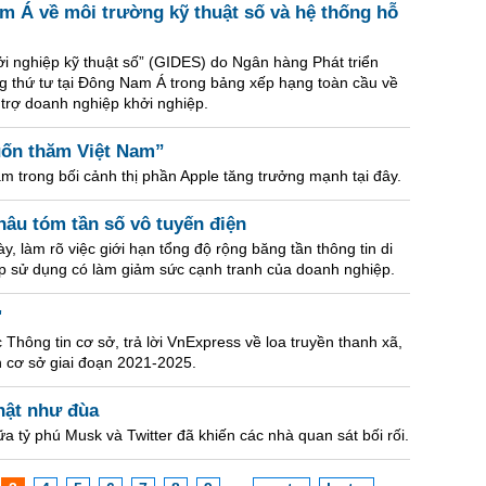
m Á về môi trường kỹ thuật số và hệ thống hỗ
i nghiệp kỹ thuật số” (GIDES) do Ngân hàng Phát triển
 thứ tư tại Đông Nam Á trong bảng xếp hạng toàn cầu về
 trợ doanh nghiệp khởi nghiệp.
uốn thăm Việt Nam”
 trong bối cảnh thị phần Apple tăng trưởng mạnh tại đây.
thâu tóm tần số vô tuyến điện
y, làm rõ việc giới hạn tổng độ rộng băng tần thông tin di
 sử dụng có làm giảm sức cạnh tranh của doanh nghiệp.
'
hông tin cơ sở, trả lời VnExpress về loa truyền thanh xã,
in cơ sở giai đoạn 2021-2025.
hật như đùa
 tỷ phú Musk và Twitter đã khiến các nhà quan sát bối rối.