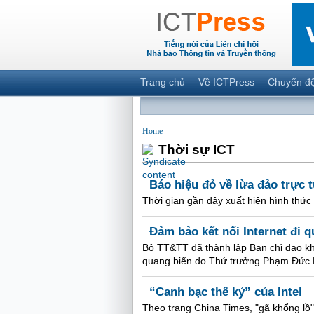
Trang chủ
Về ICTPress
Chuyển đ
Home
Thời sự ICT
Báo hiệu đỏ về lừa đảo trực 
Thời gian gần đây xuất hiện hình thức 
Đảm bảo kết nối Internet đi 
Bộ TT&TT đã thành lập Ban chỉ đạo kh
quang biển do Thứ trưởng Phạm Đức 
“Canh bạc thế kỷ” của Intel
Theo trang China Times, "gã khổng lồ"