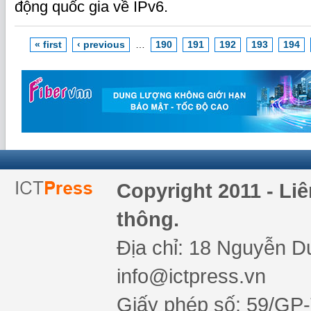
động quốc gia về IPv6.
« first
‹ previous
…
190
191
192
193
194
Copyright 2011 - Li
thông.
Địa chỉ: 18 Nguyễn Du
info@ictpress.vn
Giấy phép số: 59/GP