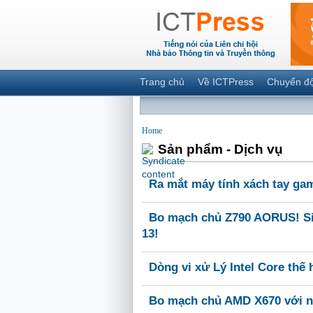
Trang chủ
Về ICTPress
Chuyển đ
Home
Sản phẩm - Dịch vụ
Ra mắt máy tính xách tay gam
Bo mạch chủ Z790 AORUS! Si
13!
Dòng vi xử Lý Intel Core thế 
Bo mạch chủ AMD X670 với nh