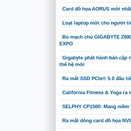
Card đồ họa AORUS mới nhất
Loạt laptop mới cho người t
Bo mạch chủ GIGABYTE Z690, 
EXPO
Gigabyte phát hành bản cập n
thế hệ mới
Ra mắt SSD PCIe® 5.0 đầu tiê
California Fitness & Yoga ra 
SELPHY CP1500: Mang niềm v
Ra mắt dòng card đồ họa NV