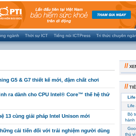
ộng ngành
Thời sự ICT
Tiếng nói ICTPress
Tri thức chuyên ngà
//
XE
ing G5 & G7 thiết kế mới, đậm chất chơi
//
TIÊ
nh ra dành cho CPU Intel® Core™ thế hệ thứ
Life
Life
Bộ 
hệ 13 cùng giải pháp Intel Unison mới
hành 
Goog
ững cải tiến đối với trải nghiệm người dùng
thú v