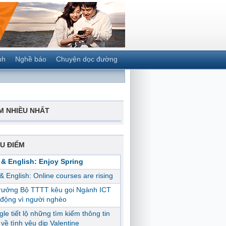
nh
Nghề báo
Chuyện dọc đường
M NHIỀU NHẤT
U ĐIỂM
 & English: Enjoy Spring
 & English: Online courses are rising
trưởng Bộ TTTT kêu gọi Ngành ICT
động vì người nghèo
le tiết lộ những tìm kiếm thông tin
ị về tình yêu dịp Valentine