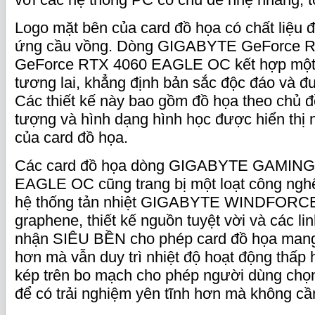
Logo mặt bên của card đồ họa có chất liệu đặ
ứng cầu vồng. Dòng GIGABYTE GeForce R
GeForce RTX 4060 EAGLE OC kết hợp một s
tương lai, khẳng định bản sắc độc đáo và đ
Các thiết kế này bao gồm đồ họa theo chủ đề
tượng và hình dạng hình học được hiển thị n
của card đồ họa.
Các card đồ họa dòng GIGABYTE GAMIN
EAGLE OC cũng trang bị một loạt công nghệ
hệ thống tản nhiệt GIGABYTE WINDFORCE
graphene, thiết kế nguồn tuyệt vời và các l
nhận SIÊU BỀN cho phép card đồ họa mang 
hơn mà vẫn duy trì nhiệt độ hoạt động thấp
kép trên bo mạch cho phép người dùng ch
để có trải nghiệm yên tĩnh hơn mà không cầ