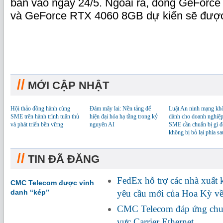
bán vào ngày 24/5. Ngoài ra, dòng GeForc
và GeForce RTX 4060 8GB dự kiến ​​sẽ được
//
MỚI CẬP NHẬT
Hội thảo đồng hành cùng
Đám mây lai: Nền tảng để
Luật An ninh mạng kh
SME trên hành trình tuân thủ
hiện đại hóa hạ tầng trong kỷ
dành cho doanh nghiệp
và phát triển bền vững
nguyên AI
SME cần chuẩn bị gì đ
không bị bỏ lại phía sa
//
TIN ĐÃ ĐĂNG
FedEx hỗ trợ các nhà xuất
CMC Telecom được vinh
danh “kép”
yêu cầu mới của Hoa Kỳ về
CMC Telecom đáp ứng chuẩ
vực Carrier Ethernet