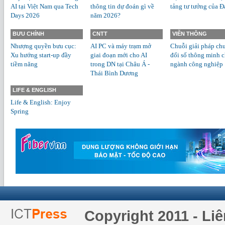
AI tại Việt Nam qua Tech
thông tin dự đoán gì về
tảng tư tưởng của Đ
Days 2026
năm 2026?
BƯU CHÍNH
CNTT
VIỄN THÔNG
Nhượng quyền bưu cục:
AI PC và máy trạm mở
Chuỗi giải pháp ch
Xu hướng start-up đầy
giai đoạn mới cho AI
đổi số thông minh 
tiềm năng
trong DN tại Châu Á -
ngành công nghiệp
Thái Bình Dương
LIFE & ENGLISH
Life & English: Enjoy
Spring
Copyright 2011 - Li