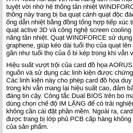
tuyệt vời nhờ hệ thống tản nhiệt WINDFORC
thống này trang bị ba quạt cánh quạt độc đá
ống dẫn nhiệt bằng đồng tổng hợp tiếp xúc t
quạt active 3D và công nghệ screen cooling 
năng tản nhiệt. Quạt WINDFORCE sử dụng
graphene, giúp kéo dài tuổi thọ của quạt lên 
gần như tuổi thọ của ổ bi kép trong khi vẫn 
Hiệu suất vượt trội của card đồ họa AORUS 
nguồn và sử dụng các linh kiện được chứn
Các linh kiện này cho phép card đồ họa duy t
trong khi vẫn mang lại hiệu suất cao, đảm b
đáng tin cậy. Công tắc Dual BIOS trên bo 
dùng chọn chế độ IM LẶNG để có trải nghiệ
không cần cài đặt phần mềm. Ngoài ra, ca
được trang bị lớp phủ PCB cấp hàng không đ
của sản phẩm.