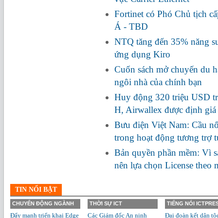
Fortinet có Phó Chủ tịch c
Á - TBD
NTQ tăng đến 35% năng suấ
ứng dụng Kiro
Cuốn sách mở chuyến du hà
ngôi nhà của chính bạn
Huy động 320 triệu USD tr
H, Airwallex được định giá
Bưu điện Việt Nam: Cầu nối
trong hoạt động tương trợ 
Bản quyền phần mềm: Vì s
nên lựa chọn License theo
TIN NỔI BẬT
CHUYỂN ĐỘNG NGÀNH
THỜI SỰ ICT
TIẾNG NÓI ICTPRE
Đẩy mạnh triển khai Edge
Các Giám đốc An ninh
Đại đoàn kết dân tộ