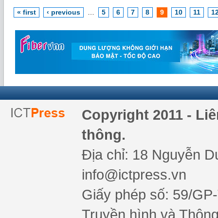
« first
‹ previous
…
5
6
7
8
9
10
11
1
Copyright 2011 - Li
thông.
Địa chỉ: 18 Nguyễn Du
info@ictpress.vn
Giấy phép số: 59/GP
Truyền hình và Thông 