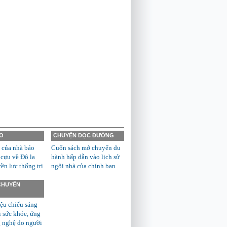
O
CHUYỆN DỌC ĐƯỜNG
 của nhà báo
Cuốn sách mở chuyến du
 cựu về Đô la
hành hấp dẫn vào lịch sử
n lực thống trị
ngôi nhà của chính bạn
 CHUYÊN
ệu chiếu sáng
ì sức khỏe, ứng
 nghệ do người