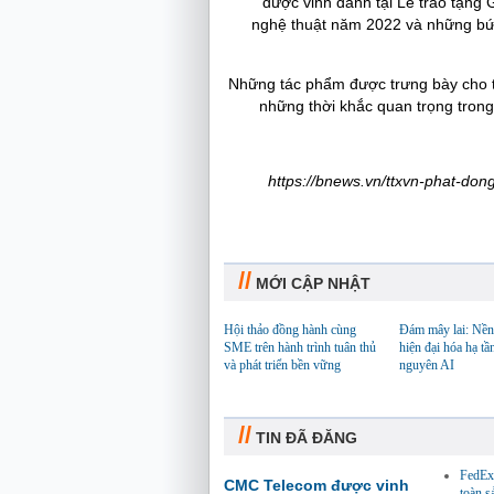
được vinh danh tại Lễ trao tặng
nghệ thuật năm 2022 và những bứ
Những tác phẩm được trưng bày cho th
những thời khắc quan trọng trong
https://bnews.vn/ttxvn-phat-do
//
MỚI CẬP NHẬT
Hội thảo đồng hành cùng
Đám mây lai: Nền
SME trên hành trình tuân thủ
hiện đại hóa hạ tầ
và phát triển bền vững
nguyên AI
//
TIN ĐÃ ĐĂNG
FedEx 
CMC Telecom được vinh
toàn 