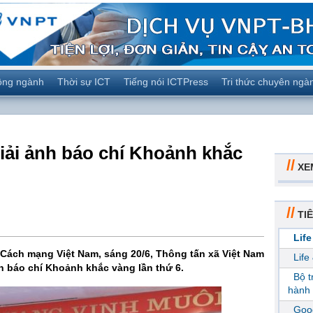
ộng ngành
Thời sự ICT
Tiếng nói ICTPress
Tri thức chuyên ngà
ải ảnh báo chí Khoảnh khắc
//
XE
//
TIÊ
Life
Cách mạng Việt Nam, sáng 20/6, Thông tấn xã Việt Nam
Life
h báo chí Khoảnh khắc vàng lần thứ 6.
Bộ 
hành 
Goog