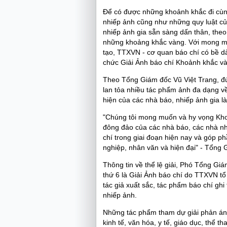
Để có được những khoảnh khắc đi cùn
nhiếp ảnh cũng như những quy luật của
nhiếp ảnh gia sẵn sàng dấn thân, theo 
những khoảng khắc vàng. Với mong muố
tạo, TTXVN - cơ quan báo chí có bề dà
chức Giải Ảnh báo chí Khoảnh khắc và
Theo Tổng Giám đốc Vũ Việt Trang, đún
lan tỏa nhiều tác phẩm ảnh đa dạng về
hiện của các nhà báo, nhiếp ảnh gia l
"Chúng tôi mong muốn và hy vọng Kho
đông đảo của các nhà báo, các nhà nhi
chí trong giai đoạn hiện nay và góp 
nghiệp, nhân văn và hiện đại" - Tổng 
Thông tin về thể lệ giải, Phó Tổng G
thứ 6 là Giải Ảnh báo chí do TTXVN tổ
tác giả xuất sắc, tác phẩm báo chí gh
nhiếp ảnh.
Những tác phẩm tham dự giải phản ánh 
kinh tế, văn hóa, y tế, giáo dục, thể 