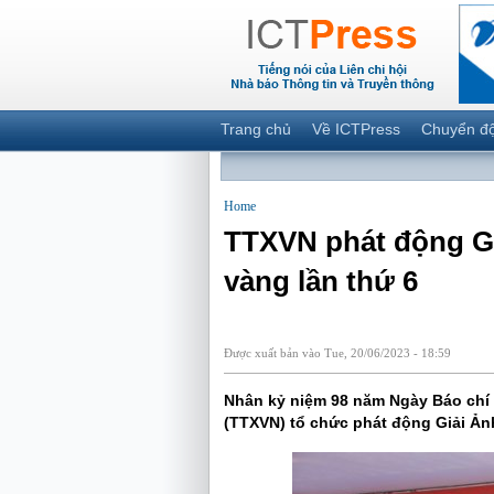
Trang chủ
Về ICTPress
Chuyển đ
Home
TTXVN phát động Gi
vàng lần thứ 6
Được xuất bản vào Tue, 20/06/2023 - 18:59
Nhân kỷ niệm 98 năm Ngày Báo chí 
(TTXVN) tổ chức phát động Giải Ản