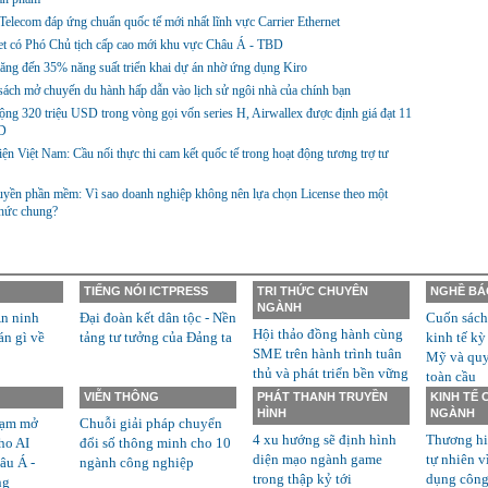
lecom đáp ứng chuẩn quốc tế mới nhất lĩnh vực Carrier Ethernet
et có Phó Chủ tịch cấp cao mới khu vực Châu Á - TBD
ng đến 35% năng suất triển khai dự án nhờ ứng dụng Kiro
ách mở chuyến du hành hấp dẫn vào lịch sử ngôi nhà của chính bạn
ng 320 triệu USD trong vòng gọi vốn series H, Airwallex được định giá đạt 11
D
ện Việt Nam: Cầu nối thực thi cam kết quốc tế trong hoạt động tương trợ tư
yền phần mềm: Vì sao doanh nghiệp không nên lựa chọn License theo một
thức chung?
TIẾNG NÓI ICTPRESS
TRI THỨC CHUYÊN
NGHỀ BÁ
NGÀNH
n ninh
Đại đoàn kết dân tộc - Nền
Cuốn sách
Hội thảo đồng hành cùng
án gì về
tảng tư tưởng của Đảng ta
kinh tế kỳ
SME trên hành trình tuân
Mỹ và quyề
thủ và phát triển bền vững
toàn cầu
VIỄN THÔNG
PHÁT THANH TRUYỀN
KINH TẾ
HÌNH
NGÀNH
rạm mở
Chuỗi giải pháp chuyển
4 xu hướng sẽ định hình
Thương hi
ho AI
đổi số thông minh cho 10
diện mạo ngành game
tự nhiên v
âu Á -
ngành công nghiệp
trong thập kỷ tới
dụng công
ng