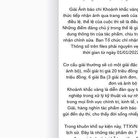
Giải Ảnh báo chí Khoảnh khắc vàng
thức tiếp nhận ảnh qua trang web của
điều lệ, thể lệ của cuộc thi sẽ là đi
Những điểm đáng chú ý trong thể lệ giả
dung thông tin của tác phẩm, chịu 
nhận chỉnh sửa. Ban Tổ chức chỉ nhận
Thông số trên files phải nguyên v
thời gian từ ngày 01/01/20
Cơ cấu giải thưởng sẽ có một giải đặc b
ảnh bộ), mỗi giải trị giá 20 triệu đồng
triệu đồng; 6 giải Ba (3 giải ảnh đơn,
đơn và ảnh bộ s
Khoảnh khắc vàng là diễn đàn quy tụ
nghiệp trong xử lý kỹ thuật và sự
trong mọi lĩnh vực chính trị, kinh tế
Giải, hàng nghìn tác phẩm ảnh báo 
gửi đến dự thi, cho thấy đời sống nhiế
Trong khuôn khổ sự kiện này, TTXVN t
lịch sử. Đây là những tác phẩm do 7