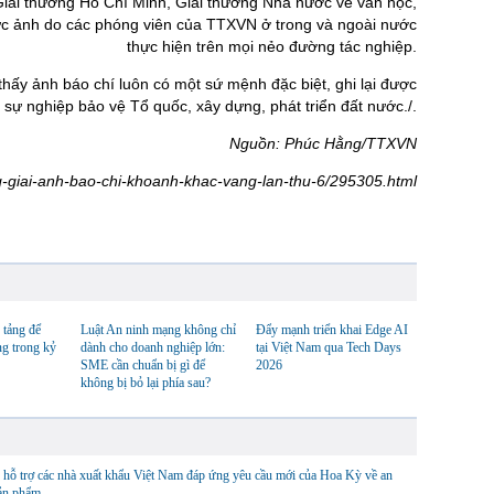
 Giải thưởng Hồ Chí Minh, Giải thưởng Nhà nước về văn học,
c ảnh do các phóng viên của TTXVN ở trong và ngoài nước
thực hiện trên mọi nẻo đường tác nghiệp.
ấy ảnh báo chí luôn có một sứ mệnh đặc biệt, ghi lại được
 sự nghiệp bảo vệ Tổ quốc, xây dựng, phát triển đất nước./.
Nguồn: Phúc Hằng/TTXVN
ng-giai-anh-bao-chi-khoanh-khac-vang-lan-thu-6/295305.html
 tảng để
Luật An ninh mạng không chỉ
Đẩy mạnh triển khai Edge AI
ng trong kỷ
dành cho doanh nghiệp lớn:
tại Việt Nam qua Tech Days
SME cần chuẩn bị gì để
2026
không bị bỏ lại phía sau?
hỗ trợ các nhà xuất khẩu Việt Nam đáp ứng yêu cầu mới của Hoa Kỳ về an
sản phẩm