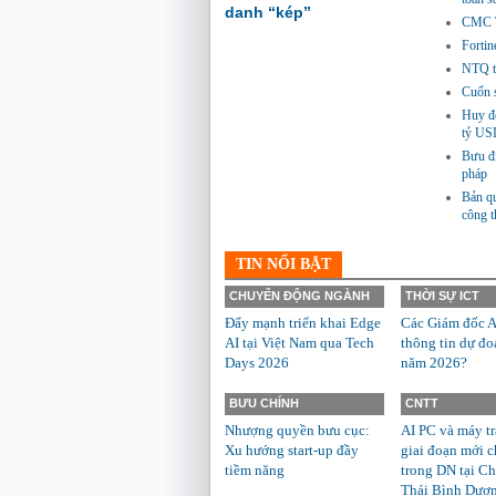
danh “kép”
CMC Te
Fortin
NTQ tă
Cuốn s
Huy độ
tỷ US
Bưu đi
pháp
Bản qu
công 
TIN NỔI BẬT
CHUYỂN ĐỘNG NGÀNH
THỜI SỰ ICT
Đẩy mạnh triển khai Edge
Các Giám đốc A
AI tại Việt Nam qua Tech
thông tin dự đo
Days 2026
năm 2026?
BƯU CHÍNH
CNTT
Nhượng quyền bưu cục:
AI PC và máy t
Xu hướng start-up đầy
giai đoạn mới c
tiềm năng
trong DN tại Ch
Thái Bình Dươ