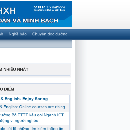
nh
Nghề báo
Chuyện dọc đường
M NHIỀU NHẤT
U ĐIỂM
 & English: Enjoy Spring
 & English: Online courses are rising
trưởng Bộ TTTT kêu gọi Ngành ICT
động vì người nghèo
le tiết lộ những tìm kiếm thông tin