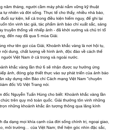
g năm tháng, người cầm máy phải nắm vững kỹ thuật
 tự nhiên và đời sống. Thực tế cho thấy, nhiều nhà báo,
đuổi sự kiện, kể cả trong điều kiện hiểm nguy, để ghi lại
n tôn vinh tác giả, tác phẩm ảnh báo chí xuất sắc, sáng
y truyền thống về nhiếp ảnh - đã khởi xướng và chủ trì tổ
ng, đến nay đã qua 5 mùa Giải.
g như tên gọi của Giải, Khoảnh khắc vàng là nơi hội tụ,
 nội dung, chất lượng về hình ảnh, độc đáo về cách thể
à người Việt Nam ở cả trong và ngoài nước.
ảnh khắc vàng lần thứ 6 sẽ nhận được sự hưởng ứng
ếp ảnh, đóng góp thiết thực vào sự phát triển của ảnh báo
phần xây dựng nền Báo chí Cách mạng Việt Nam "chuyên
Giám đốc Vũ Việt Trang nói.
iám đốc Nguyễn Tuấn Hùng cho biết: Khoảnh khắc vàng lần
 chức trên quy mô toàn quốc. Giải thưởng tôn vinh những
i trọn những khoảnh khắc ấn tượng thông qua lăng kính
đa dạng mọi khía cạnh của đời sống chính trị, ngoại giao,
thao, môi trường… của Việt Nam; thể hiện góc nhìn đặc sắc,