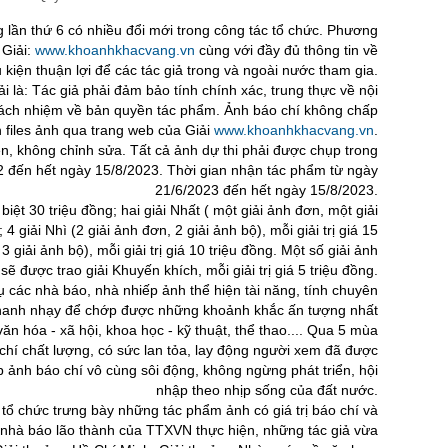
 lần thứ 6 có nhiều đổi mới trong công tác tổ chức. Phương
 Giải:
www.khoanhkhacvang.vn
cùng với đầy đủ thông tin về
ều kiện thuận lợi để các tác giả trong và ngoài nước tham gia.
i là: Tác giả phải đảm bảo tính chính xác, trung thực về nội
trách nhiệm về bản quyền tác phẩm. Ảnh báo chí không chấp
 files ảnh qua trang web của Giải
www.khoanhkhacvang.vn
.
ẹn, không chỉnh sửa. Tất cả ảnh dự thi phải được chụp trong
22 đến hết ngày 15/8/2023. Thời gian nhận tác phẩm từ ngày
21/6/2023 đến hết ngày 15/8/2023.
iệt 30 triệu đồng; hai giải Nhất ( một giải ảnh đơn, một giải
; 4 giải Nhì (2 giải ảnh đơn, 2 giải ảnh bộ), mỗi giải trị giá 15
 3 giải ảnh bộ), mỗi giải trị giá 10 triệu đồng. Một số giải ảnh
ẽ được trao giải Khuyến khích, mỗi giải trị giá 5 triệu đồng.
 các nhà báo, nhà nhiếp ảnh thể hiện tài năng, tính chuyên
 nhanh nhạy để chớp được những khoảnh khắc ấn tượng nhất
, văn hóa - xã hội, khoa học - kỹ thuật, thể thao.... Qua 5 mùa
chí chất lượng, có sức lan tỏa, lay động người xem đã được
p ảnh báo chí vô cùng sôi động, không ngừng phát triển, hội
nhập theo nhịp sống của đất nước.
ổ chức trưng bày những tác phẩm ảnh có giá trị báo chí và
 nhà báo lão thành của TTXVN thực hiện, những tác giả vừa