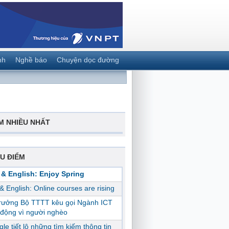
nh
Nghề báo
Chuyện dọc đường
M NHIỀU NHẤT
U ĐIỂM
 & English: Enjoy Spring
 & English: Online courses are rising
trưởng Bộ TTTT kêu gọi Ngành ICT
động vì người nghèo
le tiết lộ những tìm kiếm thông tin