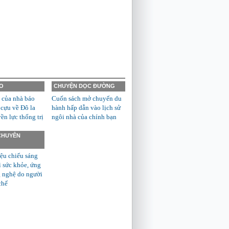
O
CHUYỆN DỌC ĐƯỜNG
 của nhà báo
Cuốn sách mở chuyến du
 cựu về Đô la
hành hấp dẫn vào lịch sử
n lực thống trị
ngôi nhà của chính bạn
 CHUYÊN
ệu chiếu sáng
ì sức khỏe, ứng
 nghệ do người
chế