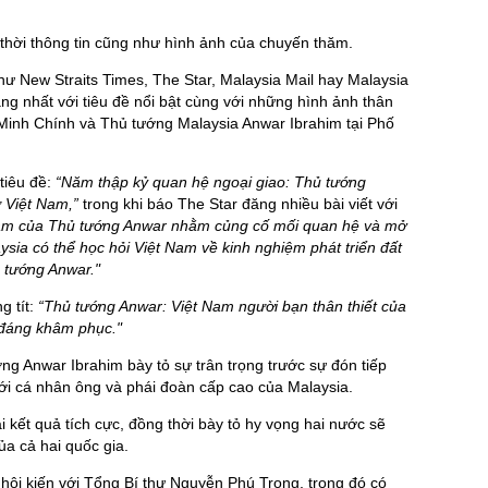
thời thông tin cũng như hình ảnh của chuyến thăm.
ư New Straits Times, The Star, Malaysia Mail hay Malaysia
ng nhất với tiêu đề nổi bật cùng với những hình ảnh thân
Minh Chính và Thủ tướng Malaysia Anwar Ibrahim tại Phố
 tiêu đề:
“Năm thập kỷ quan hệ ngoại giao: Thủ tướng
ừ Việt Nam,”
trong khi báo The Star đăng nhiều bài viết với
am của Thủ tướng Anwar nhằm củng cố mối quan hệ và mở
ysia có thể học hỏi Việt Nam về kinh nghiệm phát triển đất
 tướng Anwar."
g tít:
“Thủ tướng Anwar: Việt Nam người bạn thân thiết của
 đáng khâm phục."
g Anwar Ibrahim bày tỏ sự trân trọng trước sự đón tiếp
với cá nhân ông và phái đoàn cấp cao của Malaysia.
kết quả tích cực, đồng thời bày tỏ hy vọng hai nước sẽ
của cả hai quốc gia.
hội kiến với Tổng Bí thư Nguyễn Phú Trọng, trong đó có