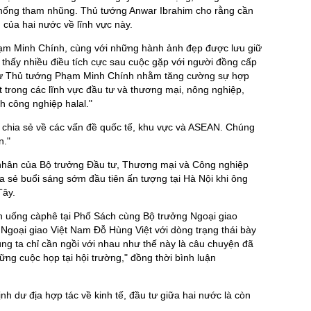
chống tham nhũng. Thủ tướng Anwar Ibrahim cho rằng cần
của hai nước về lĩnh vực này.
ạm Minh Chính, cùng với những hành ảnh đẹp được lưu giữ
n thấy nhiều điều tích cực sau cuộc gặp với người đồng cấp
 từ Thủ tướng Phạm Minh Chính nhằm tăng cường sự hợp
t trong các lĩnh vực đầu tư và thương mại, nông nghiệp,
 công nghiệp halal."
g chia sẻ về các vấn đề quốc tế, khu vực và ASEAN. Chúng
n."
 nhân của Bộ trưởng Đầu tư, Thương mại và Công nghiệp
ia sẻ buổi sáng sớm đầu tiên ấn tượng tại Hà Nội khi ông
Tây.
nh uống càphê tại Phố Sách cùng Bộ trưởng Ngoại giao
Ngoại giao Việt Nam Đỗ Hùng Việt với dòng trạng thái bày
chúng ta chỉ cần ngồi với nhau như thế này là câu chuyện đã
ng cuộc họp tại hội trường," đồng thời bình luận
h dư địa hợp tác về kinh tế, đầu tư giữa hai nước là còn