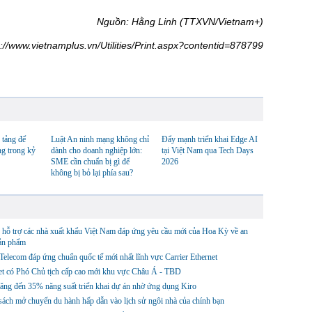
Nguồn: Hằng Linh (TTXVN/Vietnam+)
s://www.vietnamplus.vn/Utilities/Print.aspx?contentid=878799
 tảng để
Luật An ninh mạng không chỉ
Đẩy mạnh triển khai Edge AI
ng trong kỷ
dành cho doanh nghiệp lớn:
tại Việt Nam qua Tech Days
SME cần chuẩn bị gì để
2026
không bị bỏ lại phía sau?
hỗ trợ các nhà xuất khẩu Việt Nam đáp ứng yêu cầu mới của Hoa Kỳ về an
sản phẩm
lecom đáp ứng chuẩn quốc tế mới nhất lĩnh vực Carrier Ethernet
et có Phó Chủ tịch cấp cao mới khu vực Châu Á - TBD
ng đến 35% năng suất triển khai dự án nhờ ứng dụng Kiro
ách mở chuyến du hành hấp dẫn vào lịch sử ngôi nhà của chính bạn