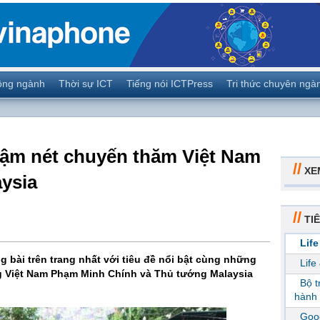
ộng ngành
Thời sự ICT
Tiếng nói ICTPress
Tri thức chuyên ngà
ậm nét chuyến thăm Việt Nam
//
XE
ysia
//
TIÊ
Life
 bài trên trang nhất với tiêu đề nổi bật cùng những
Life
g Việt Nam Phạm Minh Chính và Thủ tướng Malaysia
Bộ 
hành 
Goog