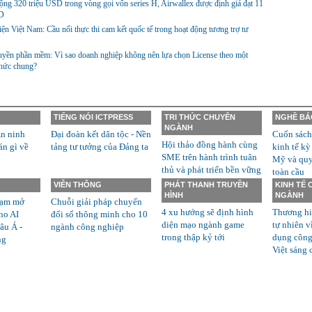
ng 320 triệu USD trong vòng gọi vốn series H, Airwallex được định giá đạt 11
D
ện Việt Nam: Cầu nối thực thi cam kết quốc tế trong hoạt động tương trợ tư
yền phần mềm: Vì sao doanh nghiệp không nên lựa chọn License theo một
thức chung?
TIẾNG NÓI ICTPRESS
TRI THỨC CHUYÊN
NGHỀ BÁ
NGÀNH
n ninh
Đại đoàn kết dân tộc - Nền
Cuốn sách
Hội thảo đồng hành cùng
án gì về
tảng tư tưởng của Đảng ta
kinh tế kỳ
SME trên hành trình tuân
Mỹ và quyề
thủ và phát triển bền vững
toàn cầu
VIỄN THÔNG
PHÁT THANH TRUYỀN
KINH TẾ
HÌNH
NGÀNH
rạm mở
Chuỗi giải pháp chuyển
4 xu hướng sẽ định hình
Thương hi
ho AI
đổi số thông minh cho 10
diện mạo ngành game
tự nhiên v
âu Á -
ngành công nghiệp
trong thập kỷ tới
dụng công
ng
Việt sáng 