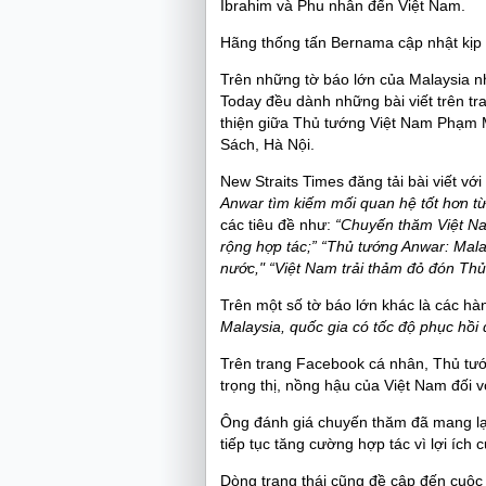
Ibrahim và Phu nhân đến Việt Nam.
Hãng thống tấn Bernama cập nhật kịp 
Trên những tờ báo lớn của Malaysia nh
Today đều dành những bài viết trên tra
thiện giữa Thủ tướng Việt Nam Phạm 
Sách, Hà Nội.
New Straits Times đăng tải bài viết với
Anwar tìm kiếm mối quan hệ tốt hơn t
các tiêu đề như:
“Chuyến thăm Việt N
rộng hợp tác;” “Thủ tướng Anwar: Mala
nước," “Việt Nam trải thảm đỏ đón Thủ
Trên một số tờ báo lớn khác là các hàn
Malaysia, quốc gia có tốc độ phục hồi
Trên trang Facebook cá nhân, Thủ tướn
trọng thị, nồng hậu của Việt Nam đối 
Ông đánh giá chuyến thăm đã mang lại 
tiếp tục tăng cường hợp tác vì lợi ích 
Dòng trạng thái cũng đề cập đến cuộc 