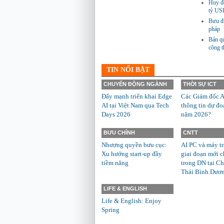
Huy độ
tỷ US
Bưu đi
pháp
Bản qu
công 
TIN NỔI BẬT
CHUYỂN ĐỘNG NGÀNH
THỜI SỰ ICT
Đẩy mạnh triển khai Edge
Các Giám đốc A
AI tại Việt Nam qua Tech
thông tin dự đo
Days 2026
năm 2026?
BƯU CHÍNH
CNTT
Nhượng quyền bưu cục:
AI PC và máy t
Xu hướng start-up đầy
giai đoạn mới c
tiềm năng
trong DN tại Ch
Thái Bình Dươ
LIFE & ENGLISH
Life & English: Enjoy
Spring