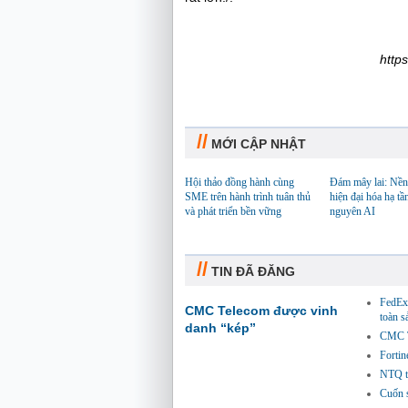
http
//
MỚI CẬP NHẬT
Hội thảo đồng hành cùng
Đám mây lai: Nền
SME trên hành trình tuân thủ
hiện đại hóa hạ tầ
và phát triển bền vững
nguyên AI
//
TIN ĐÃ ĐĂNG
FedEx 
CMC Telecom được vinh
toàn 
danh “kép”
CMC Te
Fortin
NTQ tă
Cuốn s