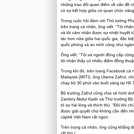
những trao đổi quan điểm về vấn đề 
có sự kết hợp giữa cơ quan chức năng 
Trong cuộc hội đàm với Thủ tướng Ph
trên trang cá nhân, ông viết: “Tôi nhậ
và tôi cảm nhận được sự nhiệt huyết
tác hơn nữa giữa hai quốc gia, đặc biệ
quốc phòng và an ninh cũng như ngành
Ông viết: “Tôi và người đồng cấp cũn
tôi nhận thấy có nhiều điểm đồng thuậ
Trong khi đó, trên trang Facebook cá
Malaysia (MITI), ông Utama Zafrul, ch
chạy bộ 30 phút vào buổi sáng tại Hồ 
Bộ trưởng Zafrul cũng chia sẻ hình ả
Zambry Abdul Kadir và Thứ trưởng Bộ 
tỏ sự hài lòng và thích thú: “Đôi khi 
được giải quyết chứ không cần đến nhữ
càphê Việt Nam rất ngon.
Trên trang cá nhân, ông cũng khẳng địn
rất lớn./.