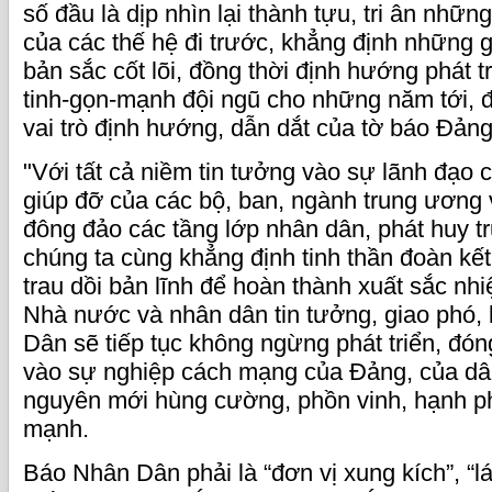
số đầu là dịp nhìn lại thành tựu, tri ân nhữn
của các thế hệ đi trước, khẳng định những gi
bản sắc cốt lõi, đồng thời định hướng phát tr
tinh-gọn-mạnh đội ngũ cho những năm tới, đ
vai trò định hướng, dẫn dắt của tờ báo Đảng
"Với tất cả niềm tin tưởng vào sự lãnh đạo
giúp đỡ của các bộ, ban, ngành trung ương
đông đảo các tầng lớp nhân dân, phát huy t
chúng ta cùng khẳng định tinh thần đoàn kết,
trau dồi bản lĩnh để hoàn thành xuất sắc n
Nhà nước và nhân dân tin tưởng, giao phó,
Dân sẽ tiếp tục không ngừng phát triển, đó
vào sự nghiệp cách mạng của Đảng, của dân
nguyên mới hùng cường, phồn vinh, hạnh ph
mạnh.
Báo Nhân Dân phải là “đơn vị xung kích”, “l