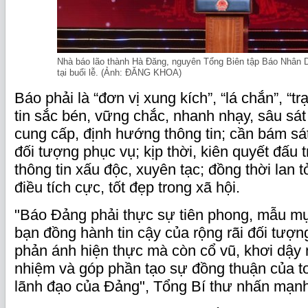
Nhà báo lão thành Hà Đăng, nguyên Tổng Biên tập Báo Nhân D
tại buổi lễ. (Ảnh: ĐĂNG KHOA)
Báo phải là “đơn vị xung kích”, “lá chắn”, “t
tin sắc bén, vững chắc, nhanh nhạy, sâu sát
cung cấp, định hướng thông tin; cần bám sát
đối tượng phục vụ; kịp thời, kiên quyết đấu tr
thông tin xấu độc, xuyên tạc; đồng thời lan 
điều tích cực, tốt đẹp trong xã hội.
"Báo Đảng phải thực sự tiên phong, mẫu mự
bạn đồng hành tin cậy của rộng rãi đối tượn
phản ánh hiện thực mà còn cổ vũ, khơi dậy n
nhiệm và góp phần tạo sự đồng thuận của t
lãnh đạo của Đảng", Tổng Bí thư nhấn mạnh