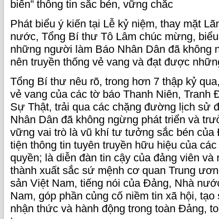
biến” thông tin sắc bén, vững chắc
Phát biểu ý kiến tại Lễ kỷ niệm, thay mặt 
nước, Tổng Bí thư Tô Lâm chúc mừng, biểu
những người làm Báo Nhân Dân đã không 
nên truyền thống vẻ vang và đạt được những
Tổng Bí thư nêu rõ, trong hơn 7 thập kỷ qua
vẻ vang của các tờ báo Thanh Niên, Tranh 
Sự Thật, trải qua các chặng đường lịch sử 
Nhân Dân đã không ngừng phát triển và trưở
vững vai trò là vũ khí tư tưởng sắc bén củ
tiện thông tin tuyên truyền hữu hiệu của các
quyền; là diễn đàn tin cậy của đảng viên và
thành xuất sắc sứ mệnh cơ quan Trung ươ
sản Việt Nam, tiếng nói của Đảng, Nhà nướ
Nam, góp phần củng cố niềm tin xã hội, tạo
nhận thức và hành động trong toàn Đảng, t