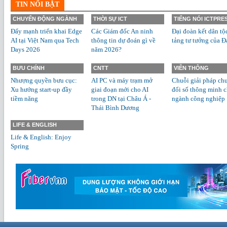
TIN NỔI BẬT
CHUYỂN ĐỘNG NGÀNH
THỜI SỰ ICT
TIẾNG NÓI ICTPRE
Đẩy mạnh triển khai Edge
Các Giám đốc An ninh
Đại đoàn kết dân tộ
AI tại Việt Nam qua Tech
thông tin dự đoán gì về
tảng tư tưởng của Đ
Days 2026
năm 2026?
BƯU CHÍNH
CNTT
VIỄN THÔNG
Nhượng quyền bưu cục:
AI PC và máy trạm mở
Chuỗi giải pháp ch
Xu hướng start-up đầy
giai đoạn mới cho AI
đổi số thông minh 
tiềm năng
trong DN tại Châu Á -
ngành công nghiệp
Thái Bình Dương
LIFE & ENGLISH
Life & English: Enjoy
Spring