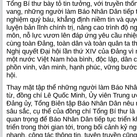
Tổng Bí thư bày tỏ tin tưởng, với truyền th
vang, những người làm Báo Nhân Dân tiếp t
nghiệm quý báu, khẳng định niềm tin và quyế
luyện bản lĩnh chính trị, nâng cao trình độ 
môn, nỗ lực vươn lên đáp ứng yêu cầu nhi
cùng toàn Đảng, toàn dân và toàn quân ta th
Nghị quyết Đại hội lần thứ XIV của Đảng vì
một nước Việt Nam hòa bình, độc lập, dân 
phồn vinh, văn minh, hạnh phúc, vững bước 
hội.
Thay mặt tập thể những người làm Báo Nhâ
từ, đồng chí Lê Quốc Minh, Ủy viên Trung 
Đảng ủy, Tổng Biên tập Báo Nhân Dân nêu r
sâu sắc, cụ thể của đồng chí Tổng Bí thư l
quan trọng để Báo Nhân Dân tiếp tục triển k
triển trong thời gian tới, trong bối cảnh kỷ n
nhanh, công tác thông tin, tuyên truyền cũn