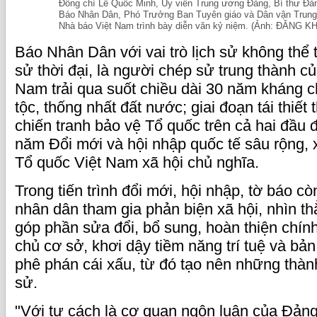
Đồng chí Lê Quốc Minh, Ủy viên Trung ương Đảng, Bí thư Đản
Báo Nhân Dân, Phó Trưởng Ban Tuyên giáo và Dân vận Trung 
Nhà báo Việt Nam trình bày diễn văn kỷ niệm. (Ảnh: ĐĂNG K
Báo Nhân Dân với vai trò lịch sử không thể t
sử thời đại, là người chép sử trung thành c
Nam trải qua suốt chiều dài 30 năm kháng c
tộc, thống nhất đất nước; giai đoạn tái thiết
chiến tranh bảo vệ Tổ quốc trên cả hai đầu 
năm Đổi mới và hội nhập quốc tế sâu rộng,
Tổ quốc Việt Nam xã hội chủ nghĩa.
Trong tiến trình đổi mới, hội nhập, tờ báo cò
nhân dân tham gia phản biện xã hội, nhìn th
góp phần sửa đổi, bổ sung, hoàn thiện chín
chủ cơ sở, khơi dậy tiềm năng trí tuệ và bản 
phê phán cái xấu, từ đó tạo nên những thành
sử.
"Với tư cách là cơ quan ngôn luận của Đảng,