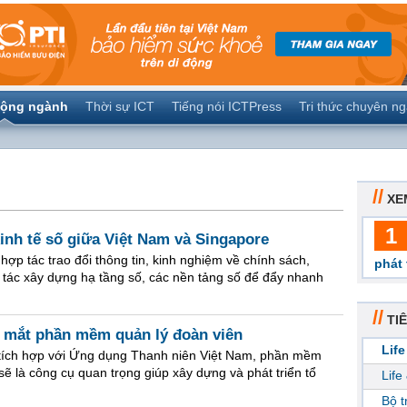
ộng ngành
Thời sự ICT
Tiếng nói ICTPress
Tri thức chuyên n
//
XE
1
kinh tế số giữa Việt Nam và Singapore
ợp tác trao đổi thông tin, kinh nghiệm về chính sách,
phát 
p tác xây dựng hạ tầng số, các nền tảng số để đẩy nhanh
//
TIÊ
 mắt phần mềm quản lý đoàn viên
Life
, tích hợp với Ứng dụng Thanh niên Việt Nam, phần mềm
ẽ là công cụ quan trọng giúp xây dựng và phát triển tổ
Life
Bộ 