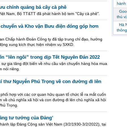
hành 
ưu chính quảng bá cây cà phê
Goog
iệt Nam, Bộ TT&TT đã phát hành bộ tem "Cây cà phê".
thú v
Hà N
 chuyển và Kho vận Bưu điện đóng góp hơn
thông
 Ban Chấp hành Đoàn Công ty đã tập trung chỉ đạo, hướng
động xung kích thực hiện nhiệm vụ SXKD.
n “lên ngôi” trong dịp Tết Nguyên Đán 2022
sự gia tăng đột biến về nhu cầu vận chuyển hàng hóa mua
 nói riêng.
í thư Nguyễn Phú Trọng về con đường đi lên
phối hợp với các cơ quan hữu quan tổ chức lễ ra mắt cuốn
ễn về chủ nghĩa xã hội và con đường đi lên chủ nghĩa xã hội
Phú Trọng.
tảng tư tưởng của Đảng’
hành lập Đảng Cộng sản Việt Nam (3/2/1930-3/2/2022), tại