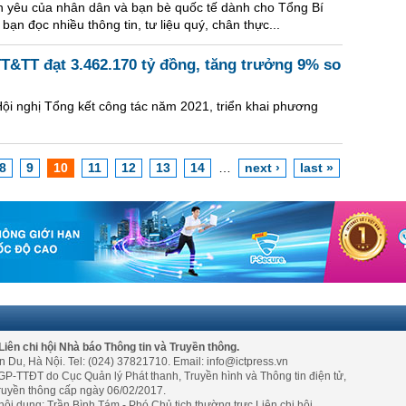
in yêu của nhân dân và bạn bè quốc tế dành cho Tổng Bí
n đọc nhiều thông tin, tư liệu quý, chân thực...
T&TT đạt 3.462.170 tỷ đồng, tăng trưởng 9% so
i nghị Tổng kết công tác năm 2021, triển khai phương
8
9
10
11
12
13
14
…
next ›
last »
Liên chi hội Nhà báo Thông tin và Truyền thông.
n Du, Hà Nội. Tel: (024) 37821710. Email: info@ictpress.vn
GP-TTĐT do Cục Quản lý Phát thanh, Truyền hình và Thông tin điện tử,
ruyền thông cấp ngày 06/02/2017.
nội dung: Trần Bình Tám - Phó Chủ tịch thường trực Liên chi hội.