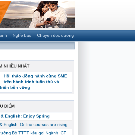
gành
Nghề báo
Chuyện dọc đường
M NHIỀU NHẤT
Hội thảo đồng hành cùng SME
trên hành trình tuân thủ và
triển bền vững
U ĐIỂM
 & English: Enjoy Spring
 & English: Online courses are rising
trưởng Bộ TTTT kêu gọi Ngành ICT