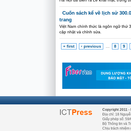
Hà Nội đã diễn ra Lễ khai mạc trưng 
Cuốn sách kể về lịch sử 300.
trang
Việt Nam chính thức là ngôn ngữ thứ 
cập nhật và chỉnh sửa.
« first
‹ previous
…
8
9
Copyright 2011 - 
Địa chỉ: 18 Nguyễ
Giấy phép số: 59/
Bộ Thông tin và T
Chịu trách nhiệm 