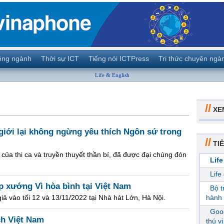
ộng ngành
Thời sự ICT
Tiếng nói ICTPress
Tri thức chuyên ngà
Life & English
//
XE
 giới lại không ngừng yêu thích Ngôn sứ trong
//
TIÊ
của thi ca và truyền thuyết thần bí, đã được đại chúng đón
Life
Life
ợp xướng Vì hòa bình tại Việt Nam
Bộ 
iả vào tối 12 và 13/11/2022 tại Nhà hát Lớn, Hà Nội.
hành 
Goog
ch Việt Nam
thú v