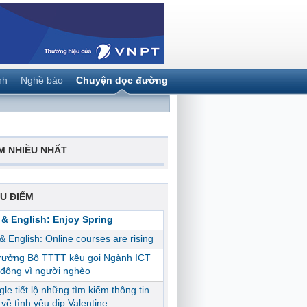
nh
Nghề báo
Chuyện dọc đường
M NHIỀU NHẤT
U ĐIỂM
 & English: Enjoy Spring
 & English: Online courses are rising
trưởng Bộ TTTT kêu gọi Ngành ICT
động vì người nghèo
le tiết lộ những tìm kiếm thông tin
ị về tình yêu dịp Valentine