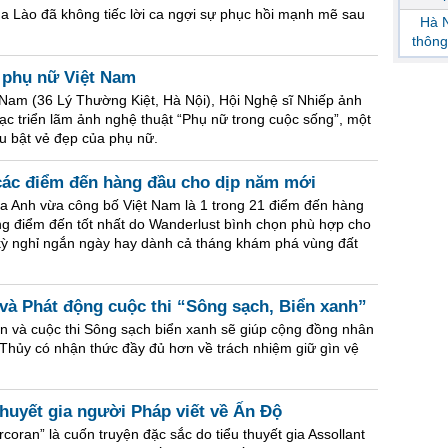
a Lào đã không tiếc lời ca ngợi sự phục hồi mạnh mẽ sau
Hà N
thông
i phụ nữ Việt Nam
 Nam (36 Lý Thường Kiệt, Hà Nội), Hội Nghệ sĩ Nhiếp ảnh
mạc triển lãm ảnh nghệ thuật “Phụ nữ trong cuộc sống”, một
êu bật vẻ đẹp của phụ nữ.
các điểm đến hàng đầu cho dịp năm mới
của Anh vừa công bố Việt Nam là 1 trong 21 điểm đến hàng
g điểm đến tốt nhất do Wanderlust bình chọn phù hợp cho
kỳ nghỉ ngắn ngày hay dành cả tháng khám phá vùng đất
và Phát động cuộc thi “Sông sạch, Biển xanh”
 và cuộc thi Sông sạch biển xanh sẽ giúp cộng đồng nhân
 Thủy có nhận thức đầy đủ hơn về trách nhiệm giữ gìn vệ
thuyết gia người Pháp viết về Ấn Độ
oran” là cuốn truyện đặc sắc do tiểu thuyết gia Assollant