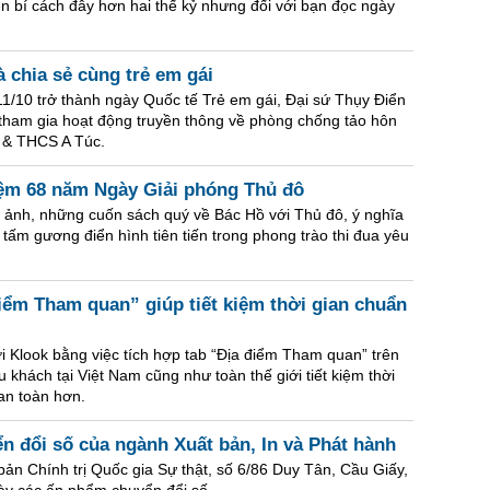
n bí cách đây hơn hai thế kỷ nhưng đối với bạn đọc ngày
à chia sẻ cùng trẻ em gái
/10 trở thành ngày Quốc tế Trẻ em gái, Đại sứ Thụy Điển
 tham gia hoạt động truyền thông về phòng chống tảo hôn
c & THCS A Túc.
niệm 68 năm Ngày Giải phóng Thủ đô
ình ảnh, những cuốn sách quý về Bác Hồ với Thủ đô, ý nghĩa
ấm gương điển hình tiên tiến trong phong trào thi đua yêu
iểm Tham quan” giúp tiết kiệm thời gian chuẩn
i Klook bằng việc tích hợp tab “Địa điểm Tham quan” trên
 khách tại Việt Nam cũng như toàn thế giới tiết kiệm thời
 an toàn hơn.
n đổi số của ngành Xuất bản, In và Phát hành
 bản Chính trị Quốc gia Sự thật, số 6/86 Duy Tân, Cầu Giấy,