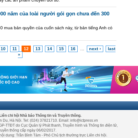
bày các ấn phẩm chuyển đổi số.
000 năm của loài người gói gọn chưa đến 300
30 mua bản quyền của cuốn sách này, từ bản tiếng Anh có
10
11
12
13
14
15
16
…
next ›
last
»
Liên chi hội Nhà báo Thông tin và Truyền thông.
n Du, Hà Nội. Tel: (024) 37821710. Email: info@ictpress.vn
GP-TTĐT do Cục Quản lý Phát thanh, Truyền hình và Thông tin điện tử,
ruyền thông cấp ngày 06/02/2017.
nội dung: Trần Bình Tám - Phó Chủ tịch thường trực Liên chi hội.