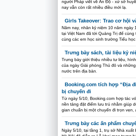
người Pháp viết về Ấn Độ - xứ sở huyề
nay vẫn còn rất nhiều điều mới lạ.
Girls Takeover: Trao cơ hội v
Năm nay, nhân kỷ niệm 10 năm ngày 11
tại Việt Nam đã tới Quảng Trị để cùng
cùng các em học sinh trường Tiểu họ
Trưng bày sách, tài liệu kỷ 
Trưng bày giới thiệu nhiều tư liệu, h
của ngày Giải phóng Thủ đô và những t
nước trên địa bàn.
Booking.com tích hợp “Địa đ
bị chuyến đi
Từ ngày 5/10, Booking.com hợp tác vớ
nền tảng đặt điểm lưu trú nhằm giúp du
gian chuẩn bị một chuyến đi trọn vẹn,
Trưng bày các ấn phẩm chuyể
Ngày 5/10, tại tầng 1, trụ sở Nhà xuất