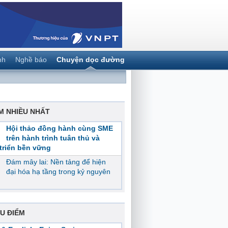
nh
Nghề báo
Chuyện dọc đường
M NHIỀU NHẤT
Hội thảo đồng hành cùng SME
trên hành trình tuân thủ và
triển bền vững
Đám mây lai: Nền tảng để hiện
đại hóa hạ tầng trong kỷ nguyên
U ĐIỂM