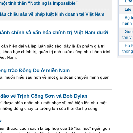
Life
ột tinh thần “Nothing is Impossible”
Life
giàu chiều sâu về pháp luật kinh doanh tại Việt Nam
Bộ 
hành 
Goog
ành chính và văn hóa chính trị Việt Nam dưới
thú v
Hà N
 cận hiện đại và lập luận sắc sảo, đây là ấn phẩm giá trị
thông
, khoa học chính trị, quản trị nhà nước cũng như hành trình
Việt Nam.
ong trào Đông Du ở miền Nam
 ai muốn hiểu sâu hơn về một giai đoạn chuyển mình quan
 đáo về Trịnh Công Sơn và Bob Dylan
ỉ được nhìn nhận như một nhạc sĩ, mà hiện lên như một
h những dòng chảy tư tưởng lớn của thời đại họ sống.
?
quen thuộc, cuốn sách là tập hợp của 16 “bài học” ngắn gọn