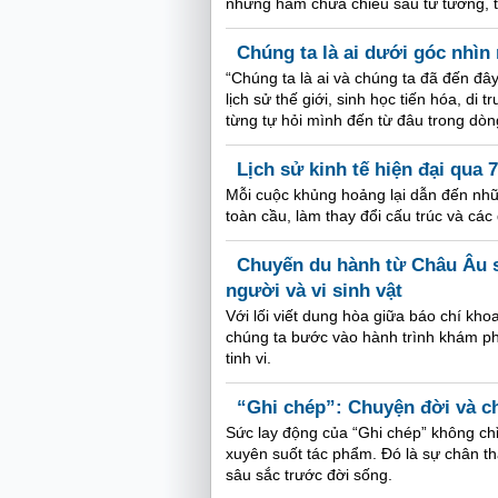
nhưng hàm chứa chiều sâu tư tưởng, tập 
Chúng ta là ai dưới góc nhì
“Chúng ta là ai và chúng ta đã đến đ
lịch sử thế giới, sinh học tiến hóa, di
từng tự hỏi mình đến từ đâu trong dòng
Lịch sử kinh tế hiện đại qua 
Mỗi cuộc khủng hoảng lại dẫn đến nhữn
toàn cầu, làm thay đổi cấu trúc và các 
Chuyến du hành từ Châu Âu s
người và vi sinh vật
Với lối viết dung hòa giữa báo chí kho
chúng ta bước vào hành trình khám ph
tinh vi.
“Ghi chép”: Chuyện đời và ch
Sức lay động của “Ghi chép” không chỉ
xuyên suốt tác phẩm. Đó là sự chân t
sâu sắc trước đời sống.