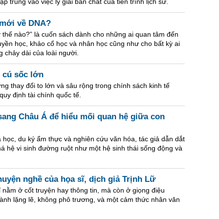
trung vào việc lý giải bản chất của tiến trình lịch sử.
n mới về DNA?
ây thế nào?” là cuốn sách dành cho những ai quan tâm đến
 truyền học, khảo cổ học và nhân học cũng như cho bất kỳ ai
 chảy dài của loài người.
7 cú sốc lớn
g thay đổi to lớn và sâu rộng trong chính sách kinh tế
quy định tài chính quốc tế.
ang Châu Á để hiểu mối quan hệ giữa con
a học, du ký ẩm thực và nghiên cứu văn hóa, tác giả dẫn dắt
á hệ vi sinh đường ruột như một hệ sinh thái sống động và
uyện nghề của họa sĩ, dịch giả Trịnh Lữ
 nằm ở cốt truyện hay thông tin, mà còn ở giọng điệu
hành lặng lẽ, không phô trương, và một cảm thức nhân văn