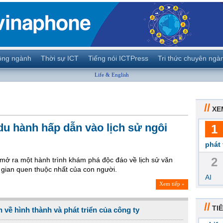
ộng ngành
Thời sự ICT
Tiếng nói ICTPress
Tri thức chuyên ngà
Life & English
//
XE
u hành hấp dẫn vào lịch sử ngôi
1
phát 
2
 mở ra một hành trình khám phá độc đáo về lịch sử văn
 gian quen thuộc nhất của con người.
AI
Xem tiếp »
//
TIÊ
 về hình thành và phát triển của công ty