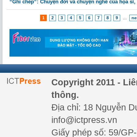
“Ghi chép”: Chuyện đời và chuyện nghề của họa sĩ, 
1
2
3
4
5
6
7
8
9
…
ne
Copyright 2011 - Li
thông.
Địa chỉ: 18 Nguyễn Du
info@ictpress.vn
Giấy phép số: 59/GP