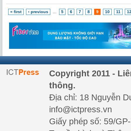
« first
‹ previous
…
5
6
7
8
9
10
11
1
Copyright 2011 - Li
thông.
Địa chỉ: 18 Nguyễn Du
info@ictpress.vn
Giấy phép số: 59/GP