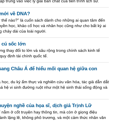
trung vào việc lý giải bản chất của tiến trình lịch sử.
n mới về DNA?
ây thế nào?” là cuốn sách dành cho những ai quan tâm đến
 truyền học, khảo cổ học và nhân học cũng như cho bất kỳ ai
 chảy dài của loài người.
7 cú sốc lớn
g thay đổi to lớn và sâu rộng trong chính sách kinh tế
quy định tài chính quốc tế.
ang Châu Á để hiểu mối quan hệ giữa con
a học, du ký ẩm thực và nghiên cứu văn hóa, tác giả dẫn dắt
á hệ vi sinh đường ruột như một hệ sinh thái sống động và
uyện nghề của họa sĩ, dịch giả Trịnh Lữ
 nằm ở cốt truyện hay thông tin, mà còn ở giọng điệu
hành lặng lẽ, không phô trương, và một cảm thức nhân văn