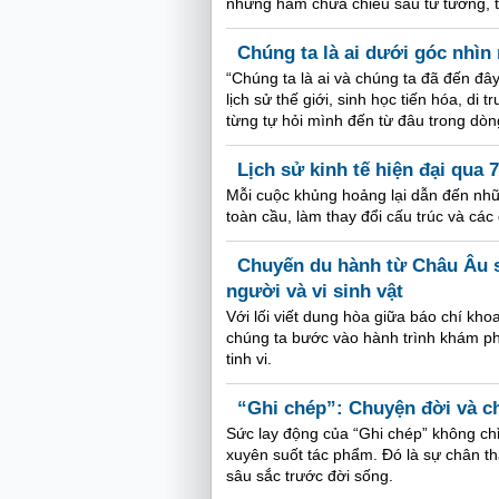
nhưng hàm chứa chiều sâu tư tưởng, tập 
Chúng ta là ai dưới góc nhì
“Chúng ta là ai và chúng ta đã đến đ
lịch sử thế giới, sinh học tiến hóa, di
từng tự hỏi mình đến từ đâu trong dòng
Lịch sử kinh tế hiện đại qua 
Mỗi cuộc khủng hoảng lại dẫn đến nhữn
toàn cầu, làm thay đổi cấu trúc và các 
Chuyến du hành từ Châu Âu s
người và vi sinh vật
Với lối viết dung hòa giữa báo chí kho
chúng ta bước vào hành trình khám ph
tinh vi.
“Ghi chép”: Chuyện đời và ch
Sức lay động của “Ghi chép” không chỉ
xuyên suốt tác phẩm. Đó là sự chân t
sâu sắc trước đời sống.