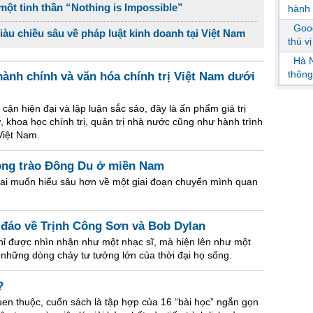
ột tinh thần “Nothing is Impossible”
hành 
Goog
giàu chiều sâu về pháp luật kinh doanh tại Việt Nam
thú v
Hà N
thông
ành chính và văn hóa chính trị Việt Nam dưới
 cận hiện đại và lập luận sắc sảo, đây là ấn phẩm giá trị
, khoa học chính trị, quản trị nhà nước cũng như hành trình
Việt Nam.
ong trào Đông Du ở miền Nam
 ai muốn hiểu sâu hơn về một giai đoạn chuyển mình quan
 đáo về Trịnh Công Sơn và Bob Dylan
ỉ được nhìn nhận như một nhạc sĩ, mà hiện lên như một
h những dòng chảy tư tưởng lớn của thời đại họ sống.
?
quen thuộc, cuốn sách là tập hợp của 16 “bài học” ngắn gọn