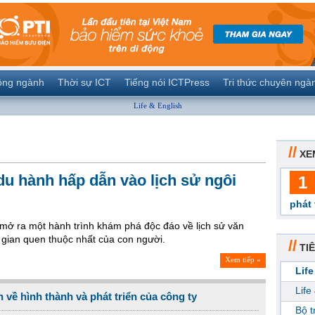
ộng ngành
Thời sự ICT
Tiếng nói ICTPress
Tri thức chuyên ngà
Life & English
//
XE
u hành hấp dẫn vào lịch sử ngôi
1
phát 
 mở ra một hành trình khám phá độc đáo về lịch sử văn
 gian quen thuộc nhất của con người.
//
TIÊ
Xem tiếp »
Life
Life
 về hình thành và phát triển của công ty
Bộ 