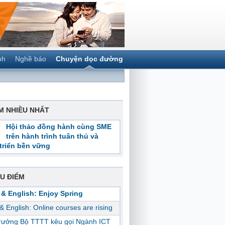
nh
Nghề báo
Chuyện dọc đường
M NHIỀU NHẤT
Hội thảo đồng hành cùng SME
trên hành trình tuân thủ và
triển bền vững
U ĐIỂM
 & English: Enjoy Spring
 & English: Online courses are rising
trưởng Bộ TTTT kêu gọi Ngành ICT