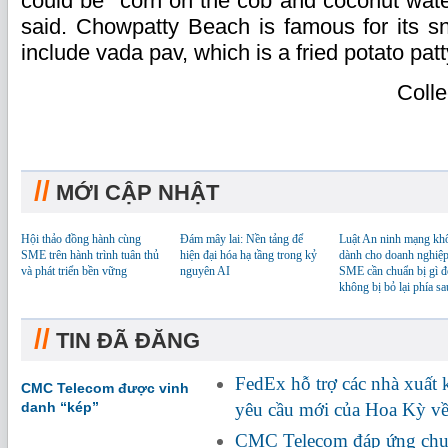
could be "corn on the cob and coconut wate
said. Chowpatty Beach is famous for its s
include vada pav, which is a fried potato pat
Coll
//
MỚI CẬP NHẬT
Hội thảo đồng hành cùng
Đám mây lai: Nền tảng để
Luật An ninh mạng kh
SME trên hành trình tuân thủ
hiện đại hóa hạ tầng trong kỷ
dành cho doanh nghiệp
và phát triển bền vững
nguyên AI
SME cần chuẩn bị gì đ
không bị bỏ lại phía sa
//
TIN ĐÃ ĐĂNG
FedEx hỗ trợ các nhà xuất
CMC Telecom được vinh
danh “kép”
yêu cầu mới của Hoa Kỳ về
CMC Telecom đáp ứng chuẩ