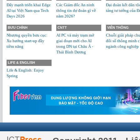
Đẩy mạnh triển khai Edge
Các Giám đốc An ninh
Đại đoàn kết dân tộ
AI tại Việt Nam qua Tech
thông tin dự đoán gì về
tảng tư tưởng của Đ
Days 2026
năm 2026?
BƯU CHÍNH
CNTT
VIỄN THÔNG
Nhượng quyền bưu cục:
AI PC và máy trạm mở
Chuỗi giải pháp ch
Xu hướng start-up đầy
giai đoạn mới cho AI
đổi số thông minh 
tiềm năng
trong DN tại Châu Á -
ngành công nghiệp
Thái Bình Dương
LIFE & ENGLISH
Life & English: Enjoy
Spring