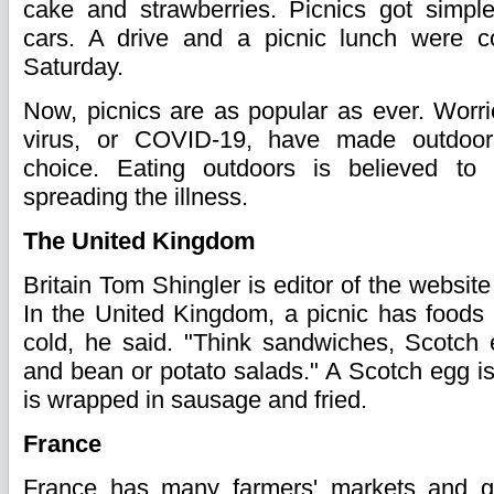
cake and strawberries. Picnics got simp
cars. A drive and a picnic lunch were c
Saturday.
Now, picnics are as popular as ever. Worr
virus, or COVID-19, have made outdo
choice. Eating outdoors is believed to 
spreading the illness.
The United Kingdom
Britain Tom Shingler is editor of the website
In the United Kingdom, a picnic has foods
cold, he said. "Think sandwiches, Scotch 
and bean or potato salads." A Scotch egg is
is wrapped in sausage and fried.
France
France has many farmers' markets and gr