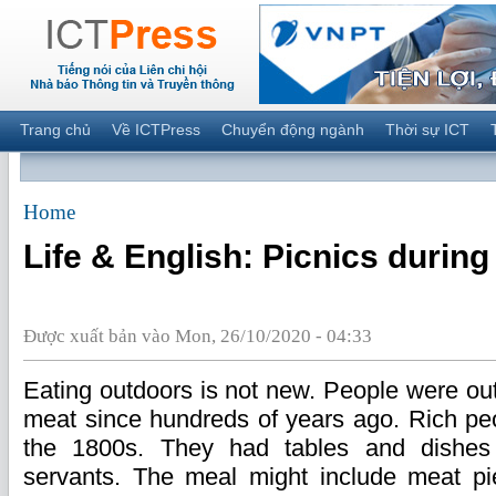
Trang chủ
Về ICTPress
Chuyển động ngành
Thời sự ICT
Home
Life & English: Picnics durin
Được xuất bản vào Mon, 26/10/2020 - 04:33
Eating outdoors is not new. People were out
meat since hundreds of years ago. Rich peo
the 1800s. They had tables and dishes
servants. The meal might include meat pie