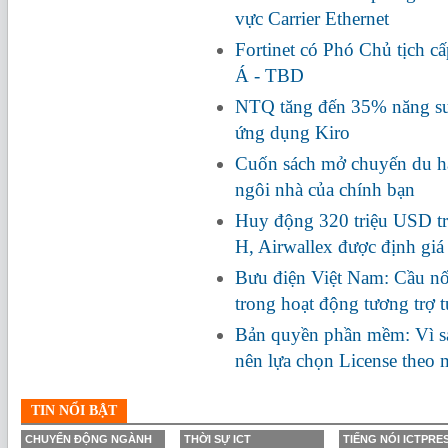
vực Carrier Ethernet
Fortinet có Phó Chủ tịch c
Á - TBD
NTQ tăng đến 35% năng suấ
ứng dụng Kiro
Cuốn sách mở chuyến du hà
ngôi nhà của chính bạn
Huy động 320 triệu USD tr
H, Airwallex được định giá
Bưu điện Việt Nam: Cầu nối
trong hoạt động tương trợ 
Bản quyền phần mềm: Vì s
nên lựa chọn License theo
TIN NỔI BẬT
CHUYỂN ĐỘNG NGÀNH
THỜI SỰ ICT
TIẾNG NÓI ICTPRE