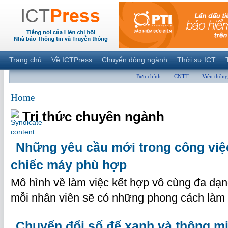
Trang chủ
Về ICTPress
Chuyển động ngành
Thời sự ICT
Bưu chính
CNTT
Viễn thông
Home
Tri thức chuyên ngành
Những yêu cầu mới trong công vi
chiếc máy phù hợp
Mô hình về làm việc kết hợp vô cùng đa dạ
mỗi nhân viên sẽ có những phong cách làm 
Chuyển đổi số để xanh và thông m