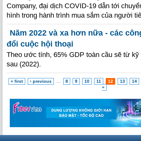
Company, đại dịch COVID-19 dẫn tới chuyể
hình trong hành trình mua sắm của người ti
Năm 2022 và xa hơn nữa - các côn
đổi cuộc hội thoại
Theo ước tính, 65% GDP toàn cầu sẽ từ kỹ 
sau (2022).
« first
‹ previous
…
8
9
10
11
12
13
14
»