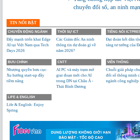
chuyển đổi số, an ninh mạ
TIN NỔI BẬT
CHUYỂN ĐỘNG NGÀNH
THỜI SỰ ICT
TIẾNG NÓI ICTPRE
Đẩy mạnh triển khai Edge
Các Giám đốc An ninh
Đại đoàn kết dân tộ
AI tại Việt Nam qua Tech
thông tin dự đoán gì về
tảng tư tưởng của Đ
Days 2026
năm 2026?
BƯU CHÍNH
CNTT
VIỄN THÔNG
Nhượng quyền bưu cục:
AI PC và máy trạm mở
Chuỗi giải pháp ch
Xu hướng start-up đầy
giai đoạn mới cho AI
đổi số thông minh 
tiềm năng
trong DN tại Châu Á -
ngành công nghiệp
Thái Bình Dương
LIFE & ENGLISH
Life & English: Enjoy
Spring