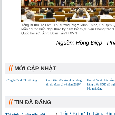
Tổng Bí thư Tô Lâm, Thủ tướng Phạm Minh Chính, Chủ tịch Q
Mẫn chứng kiến Nghi thức ký cam kết thực hiện Phong trào “B
Quốc hội số”. Ảnh: Doãn Tấn/TTXVN
Nguồn: Hồng Điệp - P
//
MỚI CẬP NHẬT
Vững bước dưới cờ Đảng
Các Giám đốc An ninh thông
Hơn 40% tổ chức vẫn t
tin dự đoán gì về năm 2026?
hàng triệu USD dù ngâ
bảo mật tăng
//
TIN ĐÃ ĐĂNG
Tổng Bí thư Tô Lâm: 'Bình 
Tái sinh là yêu cầu bắt