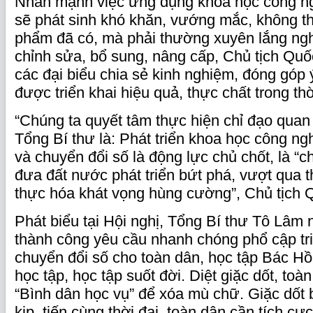
Nhấn mạnh việc ứng dụng khoa học công ng
sẽ phát sinh khó khăn, vướng mắc, không th
phẩm đã có, mà phải thường xuyên lắng nghe
chỉnh sửa, bổ sung, nâng cấp, Chủ tịch Qu
các đại biểu chia sẻ kinh nghiệm, đóng góp 
được triển khai hiệu quả, thực chất trong thờ
“Chúng ta quyết tâm thực hiện chỉ đạo quan
Tổng Bí thư là: Phát triển khoa học công ng
và chuyển đổi số là động lực chủ chốt, là “c
đưa đất nước phát triển bứt phá, vượt qua t
thực hóa khát vọng hùng cường”, Chủ tịch Q
Phát biểu tại Hội nghị, Tổng Bí thư Tô Lâm 
thành công yêu cầu nhanh chóng phổ cập tri
chuyển đổi số cho toàn dân, học tập Bác Hồ
học tập, học tập suốt đời. Diệt giặc dốt, toà
“Bình dân học vụ” để xóa mù chữ. Giặc dốt bị
kịp, tiến cùng thời đại, toàn dân cần tích c