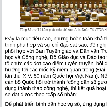
Tổng Bí thư Tô Lâm phát biểu chỉ đạo. Ảnh: Doãn Tấn/TTXVN
Đây là mục tiêu cao, nhưng hoàn toàn khả th
trình phù hợp và sự chỉ đạo sát sao; đề ngh
phối hợp với Ban Tuyên giáo và Dân vận T
học và Công nghệ, Bộ Giáo dục và Đào tạo
tổ chức các đợt cao điểm tuyên truyền, bồi
hướng tới các mốc kỷ niệm quan trọng (Đại
lần thứ XIV, 80 năm Quốc hội Việt Nam). N
cán bộ Quốc hội trở thành “công dân số gư
dụng thành thạo công nghệ, thì kết quả hoạ
sẽ đạt được theo “cấp số nhân”.
Để phát triển bình dân học vụ số, ứng dụng