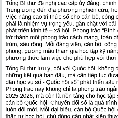
Tổng Bí thư đề nghị các cấp ủy đảng, chính
Trung ương đến địa phương nghiên cứu, học
Việc nâng cao tri thức số cho cán bộ, công
phải là nhiệm vụ trọng yếu, gắn chặt với cả
phát triển kinh tế – xã hội. Phong trào “Bình
trở thành một phong trào cách mạng, toàn dâ
trùm, sâu rộng. Mỗi đảng viên, cán bộ, công
phong, gương mẫu tham gia học tập kỹ năng
phương thức làm việc cho phù hợp với thời 
Tổng Bí thư lưu ý, đối với Quốc hội, không
những kết quả ban đầu, mà cần tiếp tục đưa
dân học vụ số - Quốc hội số” phát triển sâu 
Phong trào này không chỉ là phong trào ngắ
2025-2026, mà còn là nền tảng cho học tập 
cán bộ Quốc hội. Chuyển đổi số là quá trình 
luôn đổi mới. Mỗi đại biểu, cán bộ Quốc hội
thần tự học hỏi, chủ động cập nhật kiến thức