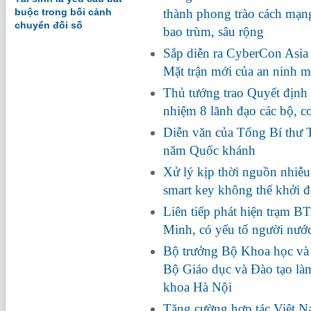
buộc trong bối cảnh
thành phong trào cách mạng
chuyển đối số
bao trùm, sâu rộng
Sắp diễn ra CyberCon Asia
Mặt trận mới của an ninh 
Thủ tướng trao Quyết định 
nhiệm 8 lãnh đạo các bộ, c
Diễn văn của Tổng Bí thư 
năm Quốc khánh
Xử lý kịp thời nguồn nhiễ
smart key không thể khởi 
Liên tiếp phát hiện trạm BT
Minh, có yếu tố người nướ
Bộ trưởng Bộ Khoa học và
Bộ Giáo dục và Đào tạo là
khoa Hà Nội
Tăng cường hợp tác Việt Na