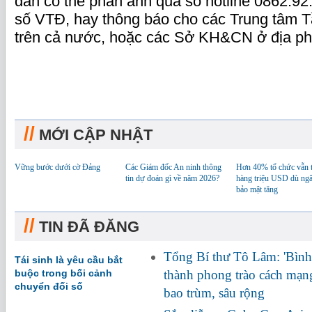
dân có thể phản ánh qua số hotline 0862.9
số VTĐ, hay thông báo cho các Trung tâm 
trên cả nước, hoặc các Sở KH&CN ở địa p
//
MỚI CẬP NHẬT
Vững bước dưới cờ Đảng
Các Giám đốc An ninh thông
Hơn 40% tổ chức vẫn t
tin dự đoán gì về năm 2026?
hàng triệu USD dù ngâ
bảo mật tăng
//
TIN ĐÃ ĐĂNG
Tổng Bí thư Tô Lâm: 'Bình 
Tái sinh là yêu cầu bắt
buộc trong bối cảnh
thành phong trào cách mạng
chuyển đối số
bao trùm, sâu rộng