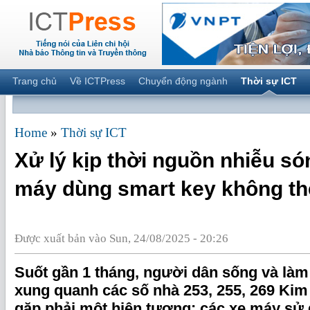
Trang chủ
Về ICTPress
Chuyển động ngành
Thời sự ICT
Home
»
Thời sự ICT
Xử lý kịp thời nguồn nhiễu só
máy dùng smart key không th
Được xuất bản vào Sun, 24/08/2025 - 20:26
Suốt gần
1
tháng, người dân sống và làm 
xung quanh các số nhà 253, 255, 269 Kim
gặp phải một hiện tượng: các xe máy sử