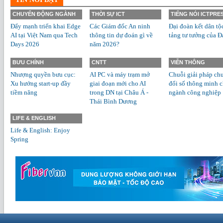
CHUYỂN ĐỘNG NGÀNH
THỜI SỰ ICT
TIẾNG NÓI ICTPRE
Đẩy mạnh triển khai Edge
Các Giám đốc An ninh
Đại đoàn kết dân tộ
AI tại Việt Nam qua Tech
thông tin dự đoán gì về
tảng tư tưởng của Đ
Days 2026
năm 2026?
BƯU CHÍNH
CNTT
VIỄN THÔNG
Nhượng quyền bưu cục:
AI PC và máy trạm mở
Chuỗi giải pháp ch
Xu hướng start-up đầy
giai đoạn mới cho AI
đổi số thông minh 
tiềm năng
trong DN tại Châu Á -
ngành công nghiệp
Thái Bình Dương
LIFE & ENGLISH
Life & English: Enjoy
Spring