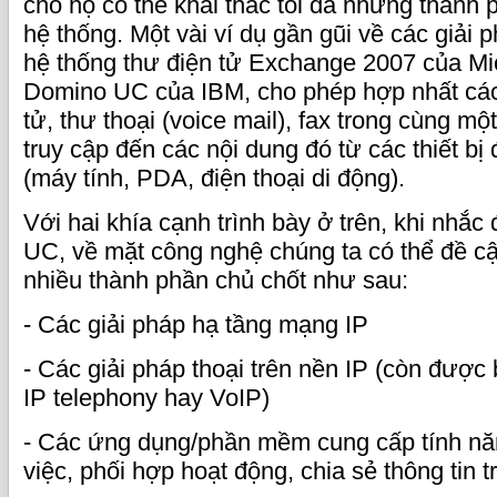
cho họ có thể khai thác tối đa những thành
hệ thống. Một vài ví dụ gần gũi về các giải 
hệ thống thư điện tử Exchange 2007 của Mic
Domino UC của IBM, cho phép hợp nhất các
tử, thư thoại (voice mail), fax trong cùng 
truy cập đến các nội dung đó từ các thiết bị
(máy tính, PDA, điện thoại di động).
Với hai khía cạnh trình bày ở trên, khi nhắ
UC, về mặt công nghệ chúng ta có thể đề c
nhiều thành phần chủ chốt như sau:
- Các giải pháp hạ tầng mạng IP
- Các giải pháp thoại trên nền IP (còn được b
IP telephony hay VoIP)
- Các ứng dụng/phần mềm cung cấp tính năn
việc, phối hợp hoạt động, chia sẻ thông tin t