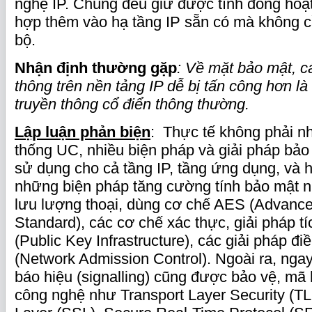
nghệ IP. Chúng đều giữ được tính đồng hoạt
hợp thêm vào hạ tầng IP sẵn có mà không cầ
bộ.
Nhận định thường gặp
: Về mặt bảo mật, c
thông trên nền tảng IP dễ bị tấn công hơn l
truyền thông cổ điển thông thường.
Lập luận phản biện
: Thực tế không phải n
thống UC, nhiều biện pháp và giải pháp bả
sử dụng cho cả tầng IP, tầng ứng dụng, và h
những biện pháp tăng cường tính bảo mật 
lưu lượng thoại, dùng cơ chế AES (Advance
Standard), các cơ chế xác thực, giải pháp t
(Public Key Infrastructure), các giải pháp đ
(Network Admission Control). Ngoài ra, ngay
báo hiệu (signalling) cũng được bảo vệ, mã
công nghệ như Transport Layer Security (T