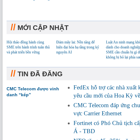
//
MỚI CẬP NHẬT
Hội thảo đồng hành cùng
Đám mây lai: Nền tảng để
Luật An ninh mạng kh
SME trên hành trình tuân thủ
hiện đại hóa hạ tầng trong kỷ
dành cho doanh nghiệp
và phát triển bền vững
nguyên AI
SME cần chuẩn bị gì đ
không bị bỏ lại phía sa
//
TIN ĐÃ ĐĂNG
FedEx hỗ trợ các nhà xuất
CMC Telecom được vinh
danh “kép”
yêu cầu mới của Hoa Kỳ về
CMC Telecom đáp ứng chuẩ
vực Carrier Ethernet
Fortinet có Phó Chủ tịch c
Á - TBD