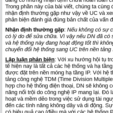
Trong phần này của bài viết, chúng ta cùng
nhận định thường gặp như vậy về UC và xem
phản biện đánh giá đúng bản chất của vấn đ
Nhận định thường gặp
:
Nếu không có sự c
có lý do để sửa chữa. Vì vậy nếu DN đã có
và hệ thống này đang hoạt động tốt thì không
chuyển đổi hệ thống sang UC trên nền tảng 
Lập luận phản biện
: Với xu hướng hội tụ t
tế hiện nay là tất cả các hệ thống và hạ tần
được đặt trên nền móng hạ tầng IP. Với hệ 
tảng công nghệ TDM (Time Division Multiplexi
hợp cho hệ thống điện thoại, DN sẽ không 
năng nổi trội do công nghệ IP mang lại. Đó l
hoạt và mềm dẻo trong việc sử dụng tài ng
đến các tính năng không dây và di động. Sự
có hiệu quả cao (điều mà với các hệ thống