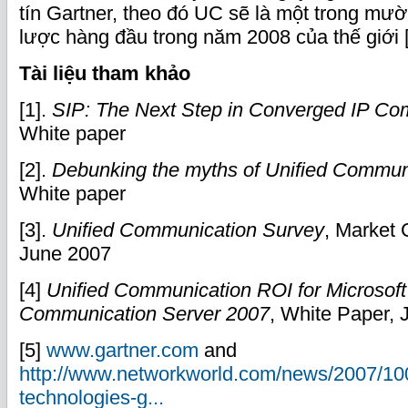
tín Gartner, theo đó UC sẽ là một trong mườ
lược hàng đầu trong năm 2008 của thế giới 
Tài liệu tham khảo
[1].
SIP: The Next Step in Converged IP Co
White paper
[2].
Debunking the myths of Unified Commun
White paper
[3].
Unified Communication Survey
, Market 
June 2007
[4]
Unified Communication ROI for Microsoft
Communication Server 2007
, White Paper, 
[5]
www.gartner.com
and
http://www.networkworld.com/news/2007/100
technologies-g...