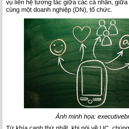
vụ liên hệ tương tác giữa các cá nhân, giữa
cùng một doanh nghiệp (DN), tổ chức.
Ảnh minh họa: executivebr
Từ khía cạnh thứ nhất, khi nói về UC, chúng