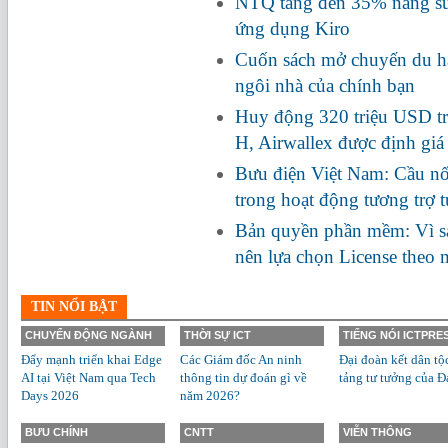
NTQ tăng đến 35% năng suấ
ứng dụng Kiro
Cuốn sách mở chuyến du hà
ngôi nhà của chính bạn
Huy động 320 triệu USD tr
H, Airwallex được định giá
Bưu điện Việt Nam: Cầu nối
trong hoạt động tương trợ 
Bản quyền phần mềm: Vì s
nên lựa chọn License theo
TIN NỔI BẬT
CHUYỂN ĐỘNG NGÀNH
THỜI SỰ ICT
TIẾNG NÓI ICTPRE
Đẩy mạnh triển khai Edge
Các Giám đốc An ninh
Đại đoàn kết dân tộ
AI tại Việt Nam qua Tech
thông tin dự đoán gì về
tảng tư tưởng của Đ
Days 2026
năm 2026?
BƯU CHÍNH
CNTT
VIỄN THÔNG