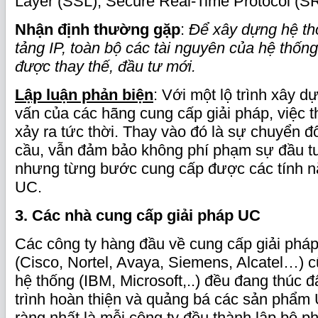
Layer (SSL), Secure Real-Time Protocol (S
Nhận định thường gặp
:
Để xây dựng hệ th
tảng IP, toàn bộ các tài nguyên của hệ thống
được thay thế, đầu tư mới.
Lập luận phản biện
: Với một lộ trình xây d
vấn của các hãng cung cấp giải pháp, việc 
xảy ra tức thời. Thay vào đó là sự chuyển đ
cầu, vẫn đảm bảo không phí phạm sự đầu tư
nhưng từng bước cung cấp được các tính n
UC.
3. Các nhà cung cấp giải pháp UC
Các công ty hàng đầu về cung cấp giải ph
(Cisco, Nortel, Avaya, Siemens, Alcatel…)
hệ thống (IBM, Microsoft,..) đều đang thúc
trình hoàn thiện và quảng bá các sản phẩm
ràng nhất là mỗi công ty đều thành lập bộ 