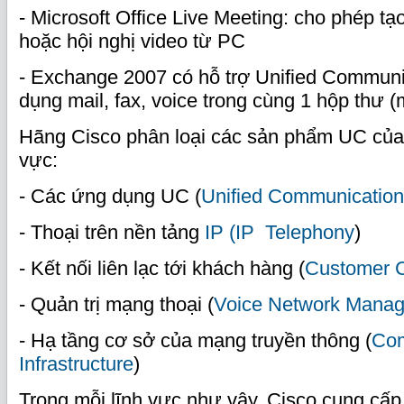
- Microsoft Office Live Meeting: cho phép tạo
hoặc hội nghị video từ PC
- Exchange 2007 có hỗ trợ Unified Communi
dụng mail, fax, voice trong cùng 1 hộp thư (
Hãng Cisco phân loại các sản phẩm UC của 
vực:
- Các ứng dụng UC (
Unified Communication
- Thoại trên nền tảng
IP (IP Telephony
)
- Kết nối liên lạc tới khách hàng (
Customer C
- Quản trị mạng thoại (
Voice Network Mana
- Hạ tầng cơ sở của mạng truyền thông (
Com
Infrastructure
)
Trong mỗi lĩnh vực như vậy, Cisco cung cấ