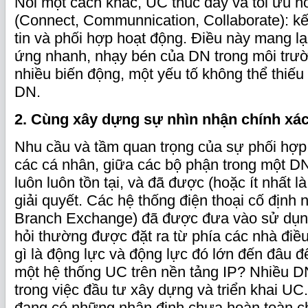
Nói một cách khác, UC thúc đẩy và tối ưu h
(Connect, Communnication, Collaborate): kết
tin và phối hợp hoạt động. Điều này mang l
ứng nhanh, nhạy bén của DN trong môi trư
nhiều biến động, một yếu tố không thể thiế
DN.
2. Cùng xây dựng sự nhìn nhận chính xá
Nhu cầu và tầm quan trọng của sự phối hợp
các cá nhân, giữa các bộ phận trong một D
luôn luôn tồn tại, và đã được (hoặc ít nhất 
giải quyết. Các hệ thống điện thoại cố định 
Branch Exchange) đã được đưa vào sử dụng 
hỏi thường được đặt ra từ phía các nhà điề
gì là động lực và động lực đó lớn đến đâu 
một hệ thống UC trên nền tảng IP? Nhiều 
trong việc đầu tư xây dựng và triển khai UC
đang có những nhận định chưa hoàn toàn c