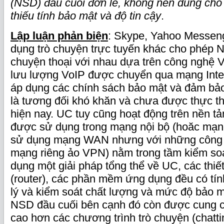
(NSD) đầu cuối đơn lẻ, không nên dùng cho 
thiếu tính bảo mật và độ tin cậy
.
Lập luận phản biện
: Skype, Yahoo Messen
dụng trò chuyện trực tuyến khác cho phép 
chuyện thoại với nhau dựa trên công nghệ Vo
lưu lượng VoIP được chuyển qua mạng Inter
áp dụng các chính sách bảo mật và đảm bảo
là tương đối khó khăn và chưa được thực th
hiện nay. UC tuy cũng hoạt động trên nền t
được sử dụng trong mạng nội bộ (hoăc mạn
sử dụng mạng WAN nhưng với những công 
mạng riêng ảo VPN) nằm trong tầm kiểm so
dụng một giải pháp tổng thể về UC, các thiết
(router), các phần mềm ứng dụng đều có tín
lý và kiểm soát chất lượng và mức độ bảo mậ
NSD đầu cuối bên cạnh đó còn được cung c
cao hơn các chương trình trò chuyện (chatti