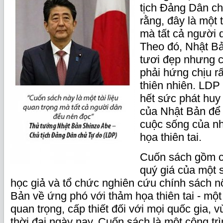
tịch Đảng Dân c
rằng, đây là một t
mà tất cả người 
Theo đó, Nhật Bả
tươi đẹp nhưng c
phải hứng chịu r
thiên nhiên. LDP
hết sức phát huy c
của Nhật Bản để
cuộc sống của n
họa thiên tai.
Cuốn sách gồm các
quý giá của một s
học giả và tổ chức nghiên cứu chính sách nổ
Bản về ứng phó với thảm họa thiên tai - một
quan trọng, cấp thiết đối với mọi quốc gia, v
thời đại ngày nay. Cuốn sách là một công tr