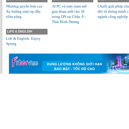
Nhượng quyền bưu cục:
AI PC và máy trạm mở
Chuỗi giải pháp ch
Xu hướng start-up đầy
giai đoạn mới cho AI
đổi số thông minh 
tiềm năng
trong DN tại Châu Á -
ngành công nghiệp
Thái Bình Dương
LIFE & ENGLISH
Life & English: Enjoy
Spring
Copyright 2011 - Li
thông.
Địa chỉ: 18 Nguyễn Du