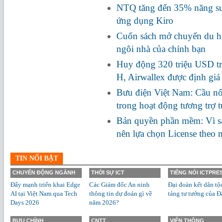
NTQ tăng đến 35% năng suấ
ứng dụng Kiro
Cuốn sách mở chuyến du hà
ngôi nhà của chính bạn
Huy động 320 triệu USD tr
H, Airwallex được định giá
Bưu điện Việt Nam: Cầu nối
trong hoạt động tương trợ 
Bản quyền phần mềm: Vì s
nên lựa chọn License theo
TIN NỔI BẬT
CHUYỂN ĐỘNG NGÀNH
THỜI SỰ ICT
TIẾNG NÓI ICTPRE
Đẩy mạnh triển khai Edge
Các Giám đốc An ninh
Đại đoàn kết dân tộ
AI tại Việt Nam qua Tech
thông tin dự đoán gì về
tảng tư tưởng của Đ
Days 2026
năm 2026?
BƯU CHÍNH
CNTT
VIỄN THÔNG