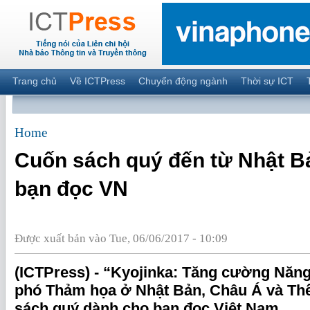
Trang chủ
Về ICTPress
Chuyển động ngành
Thời sự ICT
Home
Cuốn sách quý đến từ Nhật B
bạn đọc VN
Được xuất bản vào Tue, 06/06/2017 - 10:09
(ICTPress) - “Kyojinka: Tăng cường Năn
phó Thảm họa ở Nhật Bản, Châu Á và Thế
sách quý dành cho bạn đọc Việt Nam.