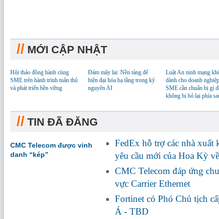
//
MỚI CẬP NHẬT
Hội thảo đồng hành cùng
Đám mây lai: Nền tảng để
Luật An ninh mạng kh
SME trên hành trình tuân thủ
hiện đại hóa hạ tầng trong kỷ
dành cho doanh nghiệp
và phát triển bền vững
nguyên AI
SME cần chuẩn bị gì đ
không bị bỏ lại phía sa
//
TIN ĐÃ ĐĂNG
FedEx hỗ trợ các nhà xuất
CMC Telecom được vinh
danh “kép”
yêu cầu mới của Hoa Kỳ về
CMC Telecom đáp ứng chuẩ
vực Carrier Ethernet
Fortinet có Phó Chủ tịch c
Á - TBD