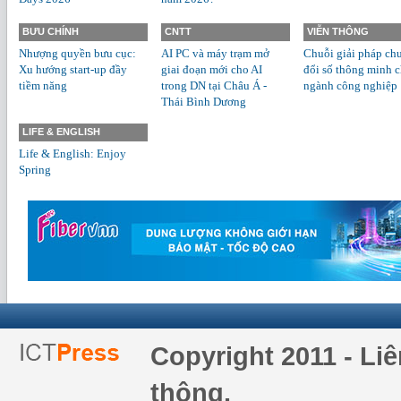
BƯU CHÍNH
CNTT
VIỄN THÔNG
Nhượng quyền bưu cục:
AI PC và máy trạm mở
Chuỗi giải pháp ch
Xu hướng start-up đầy
giai đoạn mới cho AI
đổi số thông minh 
tiềm năng
trong DN tại Châu Á -
ngành công nghiệp
Thái Bình Dương
LIFE & ENGLISH
Life & English: Enjoy
Spring
Copyright 2011 - Li
thông.