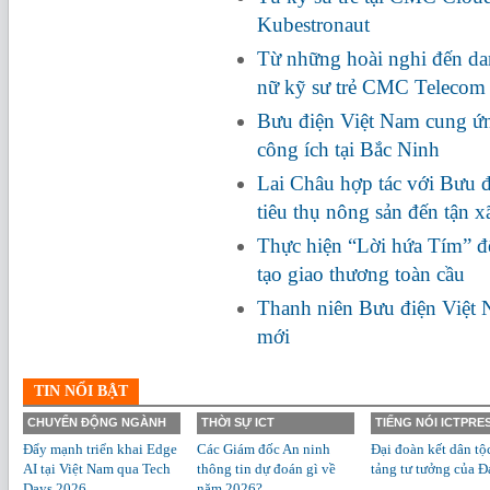
Kubestronaut
Từ những hoài nghi đến da
nữ kỹ sư trẻ CMC Telecom
Bưu điện Việt Nam cung ứn
công ích tại Bắc Ninh
Lai Châu hợp tác với Bưu đ
tiêu thụ nông sản đến tận x
Thực hiện “Lời hứa Tím” đ
tạo giao thương toàn cầu
Thanh niên Bưu điện Việt 
mới
TIN NỔI BẬT
CHUYỂN ĐỘNG NGÀNH
THỜI SỰ ICT
TIẾNG NÓI ICTPRE
Đẩy mạnh triển khai Edge
Các Giám đốc An ninh
Đại đoàn kết dân tộ
AI tại Việt Nam qua Tech
thông tin dự đoán gì về
tảng tư tưởng của Đ
Days 2026
năm 2026?