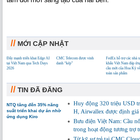
//
MỚI CẬP NHẬT
Đẩy mạnh triển khai Edge AI
CMC Telecom được vinh
FedEx hỗ trợ các nhà x
tại Việt Nam qua Tech Days
danh “kép”
khẩu Việt Nam đáp ứn
2026
cầu mới của Hoa Kỳ v
toàn sản phẩm
//
TIN ĐÃ ĐĂNG
Huy động 320 triệu USD tr
NTQ tăng đến 35% năng
suất triển khai dự án nhờ
H, Airwallex được định giá
ứng dụng Kiro
Bưu điện Việt Nam: Cầu nối
trong hoạt động tương trợ 
Từ kỹ sư trẻ tại CMC Clou