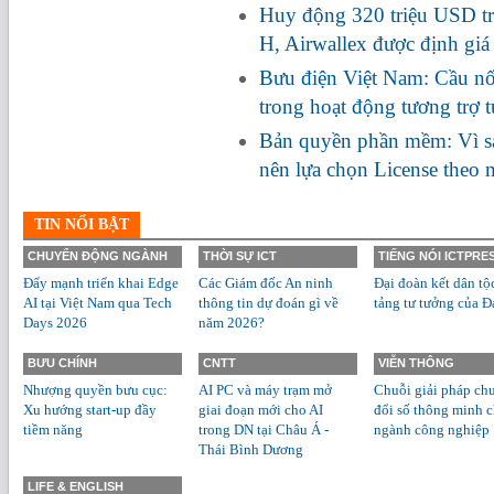
Huy động 320 triệu USD tr
H, Airwallex được định giá
Bưu điện Việt Nam: Cầu nối
trong hoạt động tương trợ 
Bản quyền phần mềm: Vì s
nên lựa chọn License theo
TIN NỔI BẬT
CHUYỂN ĐỘNG NGÀNH
THỜI SỰ ICT
TIẾNG NÓI ICTPRE
Đẩy mạnh triển khai Edge
Các Giám đốc An ninh
Đại đoàn kết dân tộ
AI tại Việt Nam qua Tech
thông tin dự đoán gì về
tảng tư tưởng của Đ
Days 2026
năm 2026?
BƯU CHÍNH
CNTT
VIỄN THÔNG
Nhượng quyền bưu cục:
AI PC và máy trạm mở
Chuỗi giải pháp ch
Xu hướng start-up đầy
giai đoạn mới cho AI
đổi số thông minh 
tiềm năng
trong DN tại Châu Á -
ngành công nghiệp
Thái Bình Dương
LIFE & ENGLISH