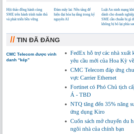
Hội thảo đồng hành cùng
Đám mây lai: Nền tảng để
Luật An ninh mạng kh
SME trên hành trình tuân thủ
hiện đại hóa hạ tầng trong kỷ
dành cho doanh nghiệp
và phát triển bền vững
nguyên AI
SME cần chuẩn bị gì đ
không bị bỏ lại phía sa
//
TIN ĐÃ ĐĂNG
FedEx hỗ trợ các nhà xuất
CMC Telecom được vinh
danh “kép”
yêu cầu mới của Hoa Kỳ về
CMC Telecom đáp ứng chuẩ
vực Carrier Ethernet
Fortinet có Phó Chủ tịch c
Á - TBD
NTQ tăng đến 35% năng suấ
ứng dụng Kiro
Cuốn sách mở chuyến du hà
ngôi nhà của chính bạn