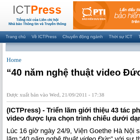
Trang chủ
Về ICTPress
Chuyển động ngành
Thời sự ICT
Home
“40 năm nghệ thuật video Đứ
Được xuất bản vào Wed, 21/09/2011 - 17:38
(ICTPress) - Triển lãm giới thiệu 43 tác 
video được lựa chọn trình chiếu dưới dạn
Lúc 16 giờ ngày 24/9, Viện Goethe Hà Nội s
lãm “
40 năm nghệ thuật video Đức
” với sự 