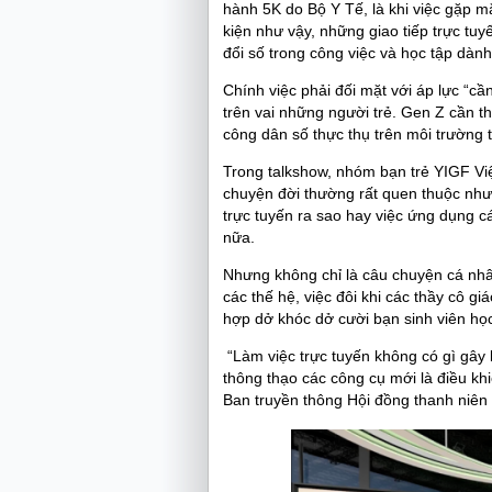
hành 5K do Bộ Y Tế, là khi việc gặp mặt
kiện như vậy, những giao tiếp trực tu
đổi số trong công việc và học tập dàn
Chính việc phải đối mặt với áp lực “cầ
trên vai những người trẻ. Gen Z cần 
công dân số thực thụ trên môi trường t
Trong talkshow, nhóm bạn trẻ YIGF Vi
chuyện đời thường rất quen thuộc như
trực tuyến ra sao hay việc ứng dụng c
nữa.
Nhưng không chỉ là câu chuyện cá nhâ
các thế hệ, việc đôi khi các thầy cô g
hợp dở khóc dở cười bạn sinh viên họ
“Làm việc trực tuyến không có gì gâ
thông thạo các công cụ mới là điều kh
Ban truyền thông Hội đồng thanh niên