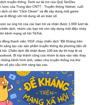
dịch truyền thông. Dưới sự tài trợ của Quỹ SecDev
n lược của Trung tâm CNTT - Truyền thông Vietnet, cuối
 dịch có tên “Click Clever” và đã xây dựng một game
oại di động) với nội dung về an toàn số.
ợc sự ủng hộ của các bạn trẻ và nhận được 1,000 lượt tải
ả chiến dịch, nhóm các bạn trẻ còn xây dựng một điệu nhảy
trên kênh mạng xã hội TikTok.
ội đồng thanh niên YIGF chạy chiến dịch “Đề Kháng trên
thi sáng tạo các sản phẩm truyền thông đa phương tiện về
 hội. Chiến dịch đã nhận được 100 bài dự thi hợp lệ và
Facebook. Bí kíp thành công của nhóm là dựa vào việc thay
g những kênh hình ảnh, video như truyền thống mà thử
m số yêu cầu tính sáng tạo cao.