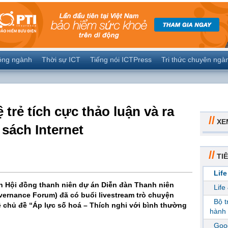
ộng ngành
Thời sự ICT
Tiếng nói ICTPress
Tri thức chuyên ngà
trẻ tích cực thảo luận và ra
//
XE
 sách Internet
//
TIÊ
Life
ện Hội đồng thanh niên dự án Diễn đàn Thanh niên
Life
overnance Forum) đã có buổi livestream trò chuyện
Bộ 
 chủ đề “Áp lực số hoá – Thích nghi với bình thường
hành 
Goog