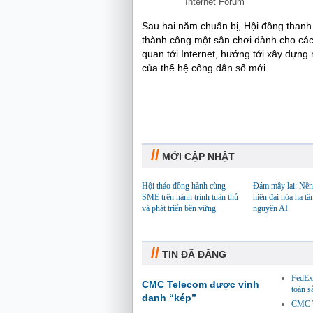
Internet Forum
Sau hai năm chuẩn bị, Hội đồng thanh
thành công một sân chơi dành cho các b
quan tới Internet, hướng tới xây dựn
của thế hệ công dân
//
MỚI CẬP NHẬT
Hội thảo đồng hành cùng
Đám mây lai: Nền
SME trên hành trình tuân thủ
hiện đại hóa hạ tầ
và phát triển bền vững
nguyên AI
//
TIN ĐÃ ĐĂNG
FedEx 
CMC Telecom được vinh
toàn 
danh “kép”
CMC Te