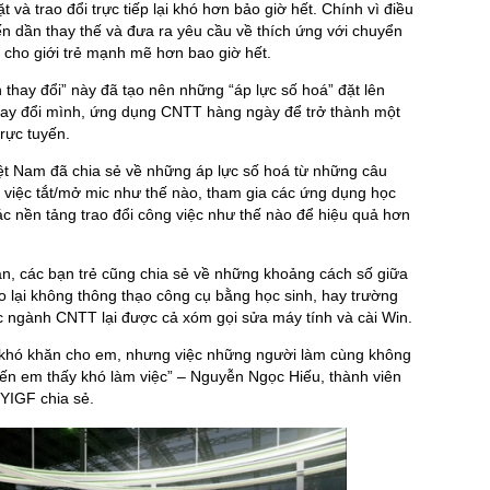
 và trao đổi trực tiếp lại khó hơn bảo giờ hết. Chính vì điều
yến dần thay thế và đưa ra yêu cầu về thích ứng với chuyển
h cho giới trẻ mạnh mẽ hơn bao giờ hết.
n thay đổi” này đã tạo nên những “áp lực số hoá” đặt lên
thay đổi mình, ứng dụng CNTT hàng ngày để trở thành một
rực tuyến.
ệt Nam đã chia sẻ về những áp lực số hoá từ những câu
 việc tắt/mở mic như thế nào, tham gia các ứng dụng học
ác nền tảng trao đổi công việc như thế nào để hiệu quả hơn
n, các bạn trẻ cũng chia sẻ về những khoảng cách số giữa
iáo lại không thông thạo công cụ bằng học sinh, hay trường
c ngành CNTT lại được cả xóm gọi sửa máy tính và cài Win.
y khó khăn cho em, nhưng việc những người làm cùng không
iến em thấy khó làm việc” – Nguyễn Ngọc Hiếu, thành viên
 YIGF chia sẻ.