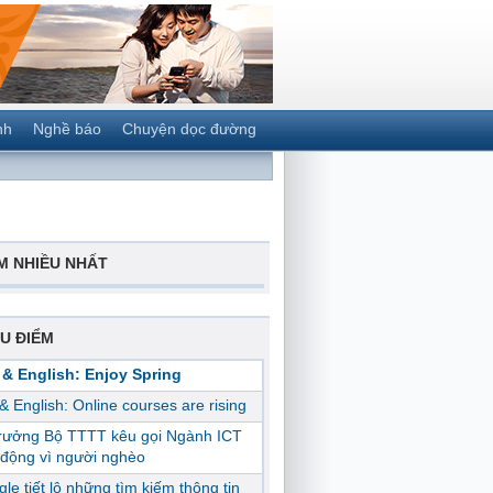
nh
Nghề báo
Chuyện dọc đường
M NHIỀU NHẤT
U ĐIỂM
 & English: Enjoy Spring
 & English: Online courses are rising
trưởng Bộ TTTT kêu gọi Ngành ICT
động vì người nghèo
le tiết lộ những tìm kiếm thông tin