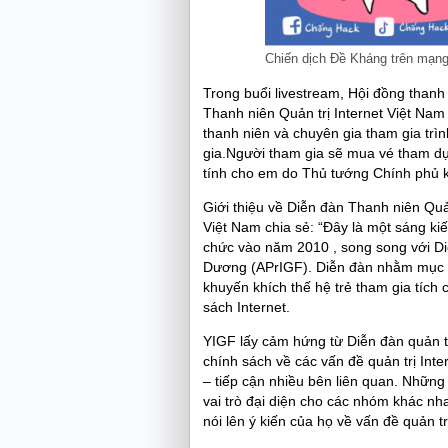
Chiến dịch Đề Kháng trên mạng
Trong buổi livestream, Hội đồng thanh
Thanh niên Quản trị Internet Việt Nam
thanh niên và chuyên gia tham gia trì
gia.Người tham gia sẽ mua vé tham dự
tính cho em do Thủ tướng Chính phủ k
Giới thiệu về Diễn đàn Thanh niên Qu
Việt Nam chia sẻ: “Đây là một sáng ki
chức vào năm 2010 , song song với Di
Dương (APrIGF). Diễn đàn nhằm mục đíc
khuyến khích thế hệ trẻ tham gia tích 
sách Internet.
YIGF lấy cảm hứng từ Diễn đàn quản trị
chính sách về các vấn đề quản trị Int
– tiếp cận nhiều bên liên quan. Những
vai trò đại diện cho các nhóm khác nh
nói lên ý kiến ​​của họ về vấn đề quản 