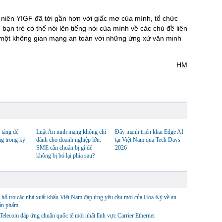
 niên YIGF đã tới gần hơn với giấc mơ của mình, tổ chức
ạn trẻ có thể nói lên tiếng nói của mình về các chủ đề liên
g một không gian mạng an toàn với những ứng xử văn minh
 số mới.
HM
 tảng để
Luật An ninh mạng không chỉ
Đẩy mạnh triển khai Edge AI
ng trong kỷ
dành cho doanh nghiệp lớn:
tại Việt Nam qua Tech Days
SME cần chuẩn bị gì để
2026
không bị bỏ lại phía sau?
hỗ trợ các nhà xuất khẩu Việt Nam đáp ứng yêu cầu mới của Hoa Kỳ về an
sản phẩm
lecom đáp ứng chuẩn quốc tế mới nhất lĩnh vực Carrier Ethernet