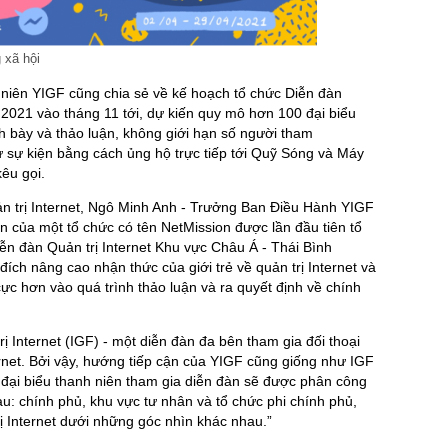
 xã hội
 niên YIGF cũng chia sẻ về kế hoạch tổ chức Diễn đàn
 2021 vào tháng 11 tới, dự kiến quy mô hơn 100 đại biểu
nh bày và thảo luận, không giới hạn số người tham
 sự kiện bằng cách ủng hộ trực tiếp tới Quỹ Sóng và Máy
êu gọi.
ản trị Internet, Ngô Minh Anh - Trưởng Ban Điều Hành YIGF
ến của một tổ chức có tên NetMission được lần đầu tiên tổ
ễn đàn Quản trị Internet Khu vực Châu Á - Thái Bình
h nâng cao nhận thức của giới trẻ về quản trị Internet và
cực hơn vào quá trình thảo luận và ra quyết định về chính
 Internet (IGF) - một diễn đàn đa bên tham gia đối thoại
ernet. Bởi vậy, hướng tiếp cận của YIGF cũng giống như IGF
 đại biểu thanh niên tham gia diễn đàn sẽ được phân công
au: chính phủ, khu vực tư nhân và tổ chức phi chính phủ,
trị Internet dưới những góc nhìn khác nhau.”