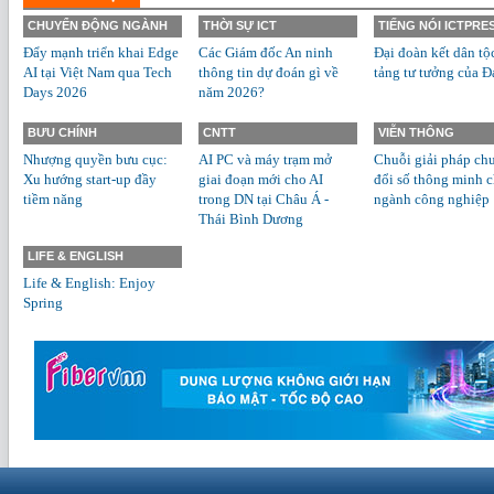
CHUYỂN ĐỘNG NGÀNH
THỜI SỰ ICT
TIẾNG NÓI ICTPRE
Đẩy mạnh triển khai Edge
Các Giám đốc An ninh
Đại đoàn kết dân tộ
AI tại Việt Nam qua Tech
thông tin dự đoán gì về
tảng tư tưởng của Đ
Days 2026
năm 2026?
BƯU CHÍNH
CNTT
VIỄN THÔNG
Nhượng quyền bưu cục:
AI PC và máy trạm mở
Chuỗi giải pháp ch
Xu hướng start-up đầy
giai đoạn mới cho AI
đổi số thông minh 
tiềm năng
trong DN tại Châu Á -
ngành công nghiệp
Thái Bình Dương
LIFE & ENGLISH
Life & English: Enjoy
Spring