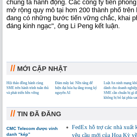
chúng ta hành động. Các công ty tiên phon
mở rộng quy mô tại hơn 200 thành phố trên 
đang có những bước tiến vững chắc, khai ph
đáng kinh ngạc", ô
ng Li Peng kết luận.
//
MỚI CẬP NHẬT
Hội thảo đồng hành cùng
Đám mây lai: Nền tảng để
Luật An ninh mạng kh
SME trên hành trình tuân thủ
hiện đại hóa hạ tầng trong kỷ
dành cho doanh nghiệp
và phát triển bền vững
nguyên AI
SME cần chuẩn bị gì đ
không bị bỏ lại phía sa
//
TIN ĐÃ ĐĂNG
FedEx hỗ trợ các nhà xuất
CMC Telecom được vinh
danh “kép”
yêu cầu mới của Hoa Kỳ về