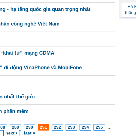
Hà N
g - hạ tầng quốc gia quan trọng nhất
thông
nhân công nghệ Việt Nam
 “khai tử” mạng CDMA
” di động VinaPhone và MobiFone
n nhất thế giới
inh phần mềm
288
289
290
291
292
293
294
295
…
next ›
last »