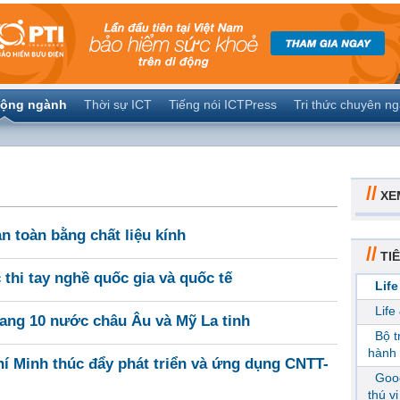
ộng ngành
Thời sự ICT
Tiếng nói ICTPress
Tri thức chuyên n
//
XE
n toàn bằng chất liệu kính
//
TIÊ
hi tay nghề quốc gia và quốc tế
Life
Life
ang 10 nước châu Âu và Mỹ La tinh
Bộ 
hành 
 Minh thúc đẩy phát triển và ứng dụng CNTT-
Goog
thú v