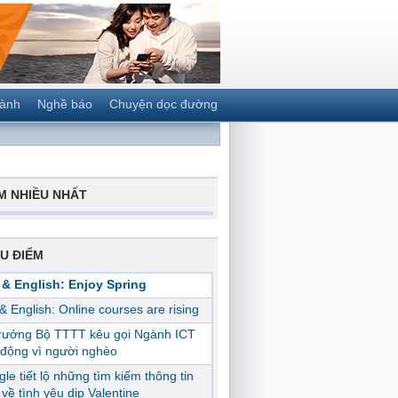
gành
Nghề báo
Chuyện dọc đường
M NHIỀU NHẤT
U ĐIỂM
 & English: Enjoy Spring
 & English: Online courses are rising
trưởng Bộ TTTT kêu gọi Ngành ICT
động vì người nghèo
le tiết lộ những tìm kiếm thông tin
ị về tình yêu dịp Valentine