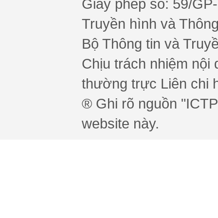
Giấy phép số: 59/GP
Truyền hình và Thông 
Bộ Thông tin và Truy
Chịu trách nhiệm nội 
thường trực Liên chi h
® Ghi rõ nguồn "ICTPr
website này.