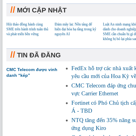
//
MỚI CẬP NHẬT
Hội thảo đồng hành cùng
Đám mây lai: Nền tảng để
Luật An ninh mạng kh
SME trên hành trình tuân thủ
hiện đại hóa hạ tầng trong kỷ
dành cho doanh nghiệp
và phát triển bền vững
nguyên AI
SME cần chuẩn bị gì đ
không bị bỏ lại phía sa
//
TIN ĐÃ ĐĂNG
FedEx hỗ trợ các nhà xuất
CMC Telecom được vinh
danh “kép”
yêu cầu mới của Hoa Kỳ về
CMC Telecom đáp ứng chuẩ
vực Carrier Ethernet
Fortinet có Phó Chủ tịch c
Á - TBD
NTQ tăng đến 35% năng suấ
ứng dụng Kiro