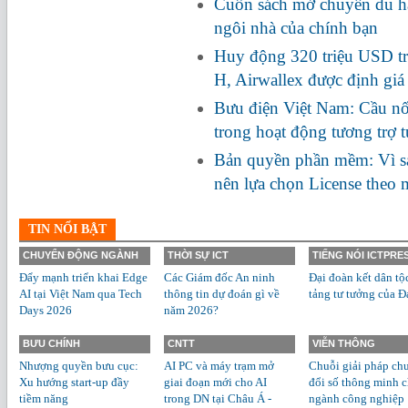
Cuốn sách mở chuyến du hà
ngôi nhà của chính bạn
Huy động 320 triệu USD tr
H, Airwallex được định giá
Bưu điện Việt Nam: Cầu nối
trong hoạt động tương trợ 
Bản quyền phần mềm: Vì s
nên lựa chọn License theo
TIN NỔI BẬT
CHUYỂN ĐỘNG NGÀNH
THỜI SỰ ICT
TIẾNG NÓI ICTPRE
Đẩy mạnh triển khai Edge
Các Giám đốc An ninh
Đại đoàn kết dân tộ
AI tại Việt Nam qua Tech
thông tin dự đoán gì về
tảng tư tưởng của Đ
Days 2026
năm 2026?
BƯU CHÍNH
CNTT
VIỄN THÔNG
Nhượng quyền bưu cục:
AI PC và máy trạm mở
Chuỗi giải pháp ch
Xu hướng start-up đầy
giai đoạn mới cho AI
đổi số thông minh 
tiềm năng
trong DN tại Châu Á -
ngành công nghiệp