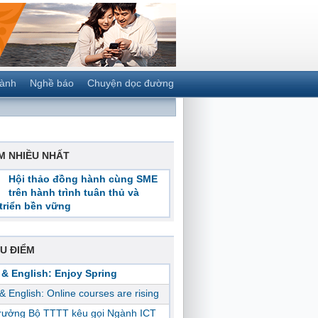
gành
Nghề báo
Chuyện dọc đường
M NHIỀU NHẤT
Hội thảo đồng hành cùng SME
trên hành trình tuân thủ và
triển bền vững
U ĐIỂM
 & English: Enjoy Spring
 & English: Online courses are rising
trưởng Bộ TTTT kêu gọi Ngành ICT