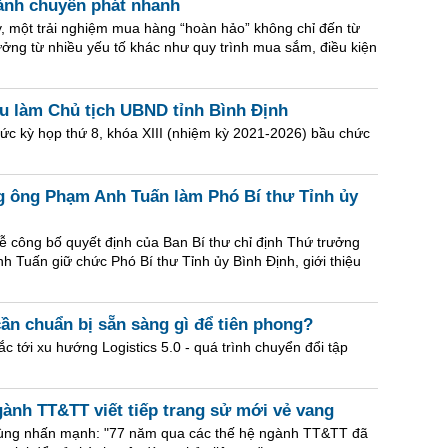
ành chuyển phát nhanh
y, một trải nghiệm mua hàng “hoàn hảo” không chỉ đến từ
ởng từ nhiều yếu tố khác như quy trình mua sắm, điều kiện
 làm Chủ tịch UBND tỉnh Bình Định
ức kỳ họp thứ 8, khóa XIII (nhiệm kỳ 2021-2026) bầu chức
g ông Phạm Anh Tuấn làm Phó Bí thư Tỉnh ủy
lễ công bố quyết định của Ban Bí thư chỉ định Thứ trưởng
 Tuấn giữ chức Phó Bí thư Tỉnh ủy Bình Định, giới thiệu
cần chuẩn bị sẵn sàng gì để tiên phong?
ắc tới xu hướng Logistics 5.0 - quá trình chuyển đổi tập
ành TT&TT viết tiếp trang sử mới vẻ vang
ng nhấn mạnh: "77 năm qua các thế hệ ngành TT&TT đã