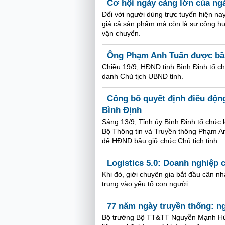
Cơ hội ngày càng lớn của ng
Đối với người dùng trực tuyến hiện na
giá cả sản phẩm mà còn là sự cộng hư
vận chuyển.
Ông Phạm Anh Tuấn được bầu
Chiều 19/9, HĐND tỉnh Bình Định tổ ch
danh Chủ tịch UBND tỉnh.
Công bố quyết định điều độn
Bình Định
Sáng 13/9, Tỉnh ủy Bình Định tổ chức 
Bộ Thông tin và Truyền thông Phạm Anh
để HĐND bầu giữ chức Chủ tịch tỉnh.
Logistics 5.0: Doanh nghiệp 
Khi đó, giới chuyên gia bắt đầu cân nh
trung vào yếu tố con người.
77 năm ngày truyền thống: ng
Bộ trưởng Bộ TT&TT Nguyễn Mạnh Hù