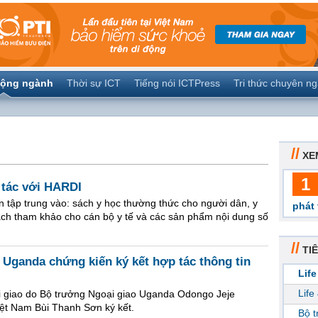
ộng ngành
Thời sự ICT
Tiếng nói ICTPress
Tri thức chuyên n
//
XE
1
 tác với HARDI
ập trung vào: sách y học thường thức cho người dân, y
phát 
ách tham khảo cho cán bộ y tế và các sản phẩm nội dung số
//
TIÊ
 Uganda chứng kiến ký kết hợp tác thông tin
Life
Life
i giao do Bộ trưởng Ngoại giao Uganda Odongo Jeje
ệt Nam Bùi Thanh Sơn ký kết.
Bộ 