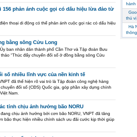
hành 
i 156 phản ánh cuộc gọi có dấu hiệu lừa đảo từ
Goog
thú v
điện thoại di động có thể phản ánh cuộc gọi rác có dấu hiệu
Hà N
thông
ồng bằng sông Cửu Long
p Ủy ban nhân dân thành phố Cần Thơ và Tập đoàn Bưu
i thảo “Thúc đẩy chuyển đổi số ở đồng bằng sông Cửu
 số nhiều lĩnh vực của nền kinh tế
NPT đã thể hiện rõ vai trò là Tập đoàn công nghệ hàng
t chuyển đổi số (CĐS) Quốc gia, góp phần xây dựng chính
 Việt Nam.
các tỉnh chịu ảnh hưởng bão NORU
nh đang chịu ảnh hưởng bởi cơn bão NORU, VNPT đã tăng
 bão thực hiện nhiều chính sách ưu đãi cước kịp thời giúp