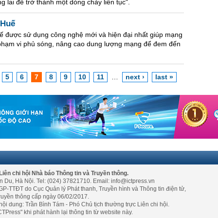
g lai để trở thành một dòng chảy liên tục".
 Huế
 được sử dụng công nghệ mới và hiện đại nhất giúp mạng
g phạm vi phủ sóng, nâng cao dung lượng mạng để đem đến
5
6
7
8
9
10
11
…
next ›
last »
Liên chi hội Nhà báo Thông tin và Truyền thông.
n Du, Hà Nội. Tel: (024) 37821710. Email: info@ictpress.vn
GP-TTĐT do Cục Quản lý Phát thanh, Truyền hình và Thông tin điện tử,
ruyền thông cấp ngày 06/02/2017.
nội dung: Trần Bình Tám - Phó Chủ tịch thường trực Liên chi hội.
TPress" khi phát hành lại thông tin từ website này.