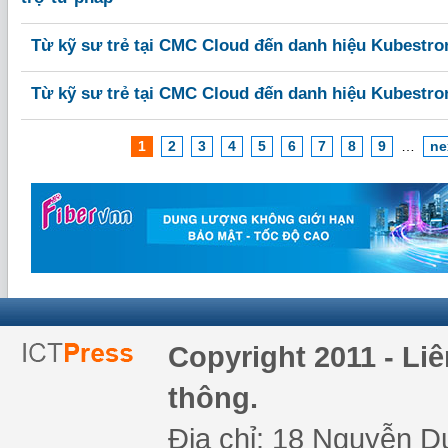
Từ kỹ sư trẻ tại CMC Cloud đến danh hiệu Kubestro
Từ kỹ sư trẻ tại CMC Cloud đến danh hiệu Kubestro
1
2
3
4
5
6
7
8
9
…
ne
Copyright 2011 - Li
thông.
Địa chỉ: 18 Nguyễn Du