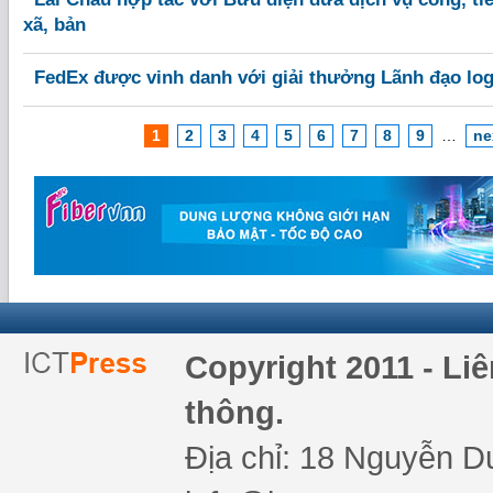
xã, bản
FedEx được vinh danh với giải thưởng Lãnh đạo logi
1
2
3
4
5
6
7
8
9
…
ne
Copyright 2011 - Li
thông.
Địa chỉ: 18 Nguyễn Du