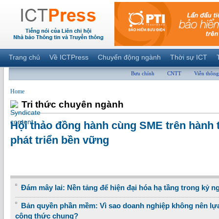
Trang chủ
Về ICTPress
Chuyển động ngành
Thời sự ICT
Bưu chính
CNTT
Viễn thông
Home
Tri thức chuyên ngành
Hội thảo đồng hành cùng SME trên hành t
phát triển bền vững
Đám mây lai: Nền tảng để hiện đại hóa hạ tầng trong kỷ n
Bản quyền phần mềm: Vì sao doanh nghiệp không nên lựa
công thức chung?