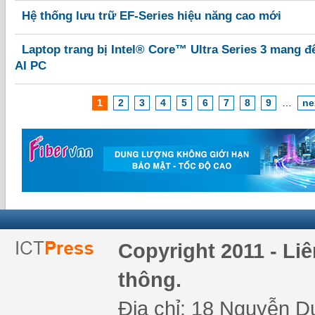
Hệ thống lưu trữ EF-Series hiệu năng cao mới
Laptop trang bị Intel® Core™ Ultra Series 3 mang 
AI PC
1
2
3
4
5
6
7
8
9
…
ne
Copyright 2011 - Li
thông.
Địa chỉ: 18 Nguyễn Du