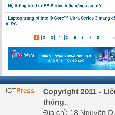
Hệ thống lưu trữ EF-Series hiệu năng cao mới
Laptop trang bị Intel® Core™ Ultra Series 3 mang 
AI PC
1
2
3
4
5
6
7
8
9
…
ne
Copyright 2011 - Li
thông.
Địa chỉ: 18 Nguyễn Du