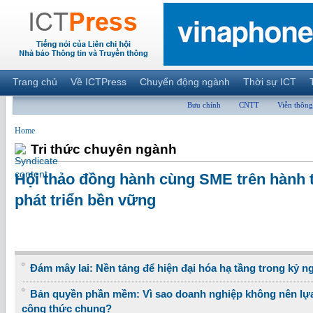
Trang chủ
Về ICTPress
Chuyển động ngành
Thời sự ICT
Bưu chính
CNTT
Viễn thông
Home
Tri thức chuyên ngành
Hội thảo đồng hành cùng SME trên hành t
phát triển bền vững
Đám mây lai: Nền tảng để hiện đại hóa hạ tầng trong kỷ n
Bản quyền phần mềm: Vì sao doanh nghiệp không nên lựa
công thức chung?