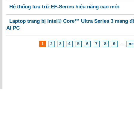
Hệ thống lưu trữ EF-Series hiệu năng cao mới
Laptop trang bị Intel® Core™ Ultra Series 3 mang 
AI PC
1
2
3
4
5
6
7
8
9
…
ne