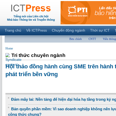
Trang chủ
Về ICTPress
Chuyển động ngành
Thời sự ICT
Bưu chính
CNTT
Viễn thông
Home
Tri thức chuyên ngành
Hội thảo đồng hành cùng SME trên hành t
phát triển bền vững
Đám mây lai: Nền tảng để hiện đại hóa hạ tầng trong kỷ n
Bản quyền phần mềm: Vì sao doanh nghiệp không nên lựa
công thức chung?