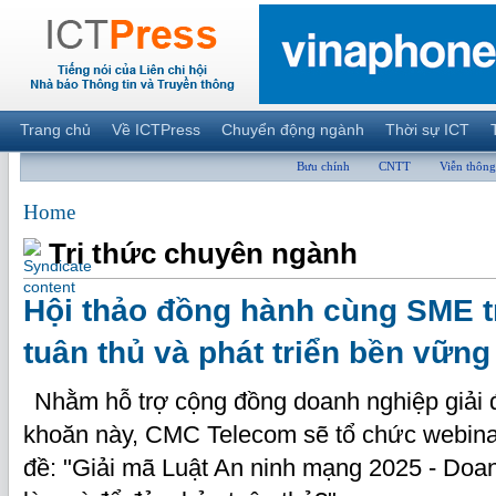
Trang chủ
Về ICTPress
Chuyển động ngành
Thời sự ICT
Bưu chính
CNTT
Viễn thông
Home
Tri thức chuyên ngành
Hội thảo đồng hành cùng SME t
tuân thủ và phát triển bền vững
Nhằm hỗ trợ cộng đồng doanh nghiệp giải
khoăn này, CMC Telecom sẽ tổ chức webinar
đề: "Giải mã Luật An ninh mạng 2025 - Do