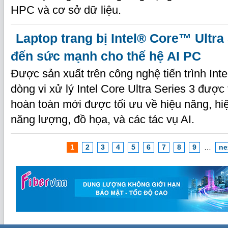
HPC và cơ sở dữ liệu.
Laptop trang bị Intel® Core™ Ultra
đến sức mạnh cho thế hệ AI PC
Được sản xuất trên công nghệ tiến trình Inte
dòng vi xử lý Intel Core Ultra Series 3 được 
hoàn toàn mới được tối ưu về hiệu năng, h
năng lượng, đồ họa, và các tác vụ AI.
1
2
3
4
5
6
7
8
9
…
ne