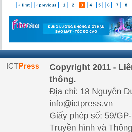
« first
‹ previous
1
2
3
4
5
6
7
8
Copyright 2011 - Li
thông.
Địa chỉ: 18 Nguyễn Du
info@ictpress.vn
Giấy phép số: 59/GP
Truyền hình và Thông 