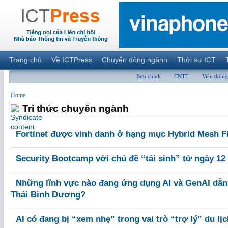
Trang chủ
Về ICTPress
Chuyển động ngành
Thời sự ICT
Bưu chính
CNTT
Viễn thông
Home
Tri thức chuyên ngành
Fortinet được vinh danh ở hạng mục Hybrid Mesh Fi
Security Bootcamp với chủ đề “tái sinh” từ ngày 12 
Những lĩnh vực nào đang ứng dụng AI và GenAI dẫn
Thái Bình Dương?
AI có đang bị “xem nhẹ” trong vai trò “trợ lý” du lị