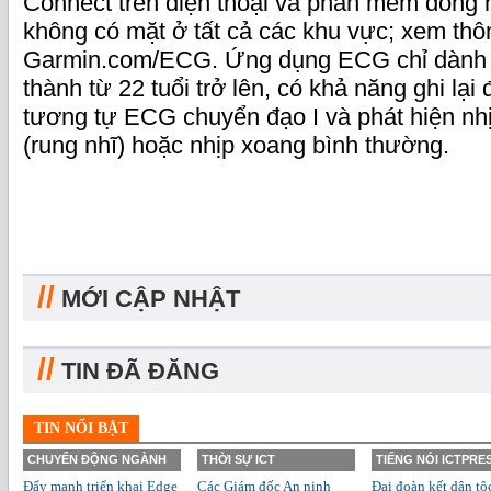
Connect trên điện thoại và phần mềm đồng
không có mặt ở tất cả các khu vực; xem thông 
Garmin.com/ECG. Ứng dụng ECG chỉ dành 
thành từ 22 tuổi trở lên, có khả năng ghi lạ
tương tự ECG chuyển đạo I và phát hiện nhị
(rung nhĩ) hoặc nhịp xoang bình thường.
//
MỚI CẬP NHẬT
//
TIN ĐÃ ĐĂNG
TIN NỔI BẬT
CHUYỂN ĐỘNG NGÀNH
THỜI SỰ ICT
TIẾNG NÓI ICTPRE
Đẩy mạnh triển khai Edge
Các Giám đốc An ninh
Đại đoàn kết dân tộ