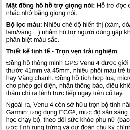
Mặt đồng hồ hỗ trợ giọng nói:
Hỗ trợ đọc 
nhắc nhở bằng giọng nói.
Bộ lọc màu:
Nhiều chế độ hiển thị (xám, đỏ
lam/vàng…) nhằm hỗ trợ người dùng gặp kh
phân biệt màu sắc.
Thiết kế tinh tế
-
Trọn vẹn trải nghiệm
Đồng hồ thông minh GPS Venu 4 được giới t
thước 41mm và 45mm, nhiều phối màu trẻ t
hay Vàng chanh. Đồng hồ tích hợp loa, micr
cho phép gọi điện, nhận thông báo, điều khiể
thậm chí ra lệnh trực tiếp ngay trên cổ tay.
Ngoài ra, Venu 4 còn sở hữu trọn bộ tính n
Garmin: ứng dụng ECG⁵, mức độ sẵn sàng l
học chạy bộ, theo dõi sức khỏe phụ nữ (bao
ước tính rụng trứng và dự đoán chu kỳ chín