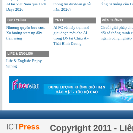
AI tại Việt Nam qua Tech
thông tin dự đoán gì về
tảng tư tưởng của Đ
Days 2026
năm 2026?
BƯU CHÍNH
CNTT
VIỄN THÔNG
Nhượng quyền bưu cục:
AI PC và máy trạm mở
Chuỗi giải pháp ch
Xu hướng start-up đầy
giai đoạn mới cho AI
đổi số thông minh 
tiềm năng
trong DN tại Châu Á -
ngành công nghiệp
Thái Bình Dương
LIFE & ENGLISH
Life & English: Enjoy
Spring
Copyright 2011 - Li