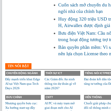
Cuốn sách mở chuyến du hà
ngôi nhà của chính bạn
Huy động 320 triệu USD tr
H, Airwallex được định giá
Bưu điện Việt Nam: Cầu nối
trong hoạt động tương trợ 
Bản quyền phần mềm: Vì s
nên lựa chọn License theo
TIN NỔI BẬT
CHUYỂN ĐỘNG NGÀNH
THỜI SỰ ICT
TIẾNG NÓI ICTPRE
Đẩy mạnh triển khai Edge
Các Giám đốc An ninh
Đại đoàn kết dân tộ
AI tại Việt Nam qua Tech
thông tin dự đoán gì về
tảng tư tưởng của Đ
Days 2026
năm 2026?
BƯU CHÍNH
CNTT
VIỄN THÔNG
Nhượng quyền bưu cục:
AI PC và máy trạm mở
Chuỗi giải pháp ch
Xu hướng start-up đầy
giai đoạn mới cho AI
đổi số thông minh 