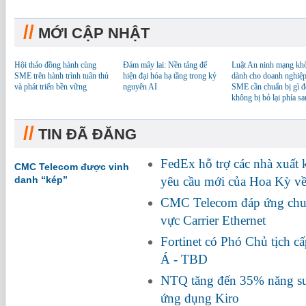
//
MỚI CẬP NHẬT
Hội thảo đồng hành cùng
Đám mây lai: Nền tảng để
Luật An ninh mạng kh
SME trên hành trình tuân thủ
hiện đại hóa hạ tầng trong kỷ
dành cho doanh nghiệp
và phát triển bền vững
nguyên AI
SME cần chuẩn bị gì đ
không bị bỏ lại phía sa
//
TIN ĐÃ ĐĂNG
FedEx hỗ trợ các nhà xuất
CMC Telecom được vinh
danh “kép”
yêu cầu mới của Hoa Kỳ về
CMC Telecom đáp ứng chuẩ
vực Carrier Ethernet
Fortinet có Phó Chủ tịch c
Á - TBD
NTQ tăng đến 35% năng suấ
ứng dụng Kiro