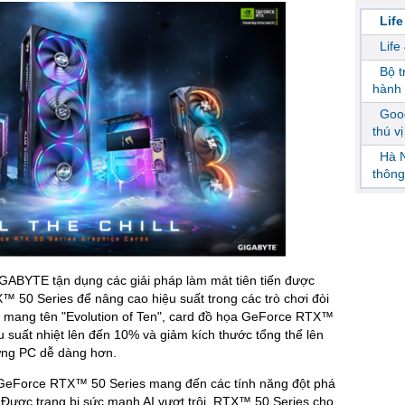
Life
Life
Bộ 
hành 
Goog
thú v
Hà N
thông
GABYTE tận dụng các giải pháp làm mát tiên tiến được
 50 Series để nâng cao hiệu suất trong các trò chơi đòi
ẩm mang tên "Evolution of Ten", card đồ họa GeForce RTX™
 suất nhiệt lên đến 10% và giảm kích thước tổng thể lên
ựng PC dễ dàng hơn.
 GeForce RTX™ 50 Series mang đến các tính năng đột phá
 Được trang bị sức mạnh AI vượt trội, RTX™ 50 Series cho