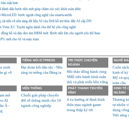
 bảo mật hơn
 đánh dấu bước tiến mới giúp chăm sóc sức khỏe toàn diện
 8 MicroLED: bước ngoặt công nghệ của smartwatchb
cải tiến về nền tảng dữ liệu AI của Dell hỗ trợ thúc đẩy AI cấp DN
n Venu X1: Tuyên ngôn dành cho thế hệ yêu công nghệ
 đồng hồ và dây đeo tim HRM mới: Bước tiến lớn cho người yêu thể thao
GPU mới cho AI và máy trạm
TIẾNG NÓI ICTPRESS
TRI THỨC CHUYÊN
NGHỀ BÁ
NGÀNH
n ninh
Đại đoàn kết dân tộc - Nền
Cuốn sách
Hội thảo đồng hành cùng
án gì về
tảng tư tưởng của Đảng ta
kinh tế kỳ
SME trên hành trình tuân
Mỹ và quyề
thủ và phát triển bền vững
toàn cầu
VIỄN THÔNG
PHÁT THANH TRUYỀN
KINH TẾ
HÌNH
NGÀNH
rạm mở
Chuỗi giải pháp chuyển
4 xu hướng sẽ định hình
Thương hi
ho AI
đổi số thông minh cho 10
diện mạo ngành game
tự nhiên v
âu Á -
ngành công nghiệp
trong thập kỷ tới
dụng công
ng
Việt sáng 