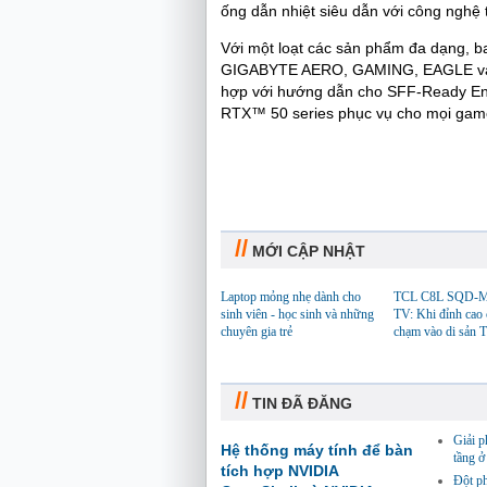
ống dẫn nhiệt siêu dẫn với công nghệ t
Với một loạt các sản phẩm đa dạng
GIGABYTE AERO, GAMING, EAGLE và 
hợp với hướng dẫn cho SFF-Ready En
RTX™ 50 series phục vụ cho mọi gam
//
MỚI CẬP NHẬT
Laptop mỏng nhẹ dành cho
TCL C8L SQD-M
sinh viên - học sinh và những
TV: Khi đỉnh cao
chuyên gia trẻ
chạm vào di sản 
//
TIN ĐÃ ĐĂNG
Giải p
Hệ thống máy tính để bàn
tầng ở
tích hợp NVIDIA
Đột ph