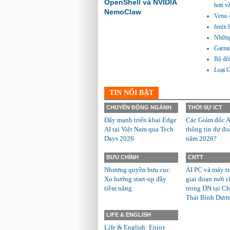
OpenShell và NVIDIA
hơn và
NemoClaw
Venu 4
fenix
Những 
Garmi
Bộ đôi
Loạt 
TIN NỔI BẬT
CHUYỂN ĐỘNG NGÀNH
THỜI SỰ ICT
Đẩy mạnh triển khai Edge
Các Giám đốc A
AI tại Việt Nam qua Tech
thông tin dự đo
Days 2026
năm 2026?
BƯU CHÍNH
CNTT
Nhượng quyền bưu cục:
AI PC và máy t
Xu hướng start-up đầy
giai đoạn mới c
tiềm năng
trong DN tại Ch
Thái Bình Dươ
LIFE & ENGLISH
Life & English: Enjoy