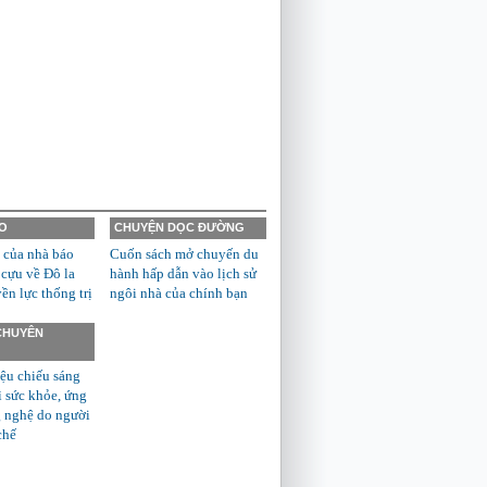
O
CHUYỆN DỌC ĐƯỜNG
 của nhà báo
Cuốn sách mở chuyến du
 cựu về Đô la
hành hấp dẫn vào lịch sử
n lực thống trị
ngôi nhà của chính bạn
 CHUYÊN
ệu chiếu sáng
ì sức khỏe, ứng
 nghệ do người
chế