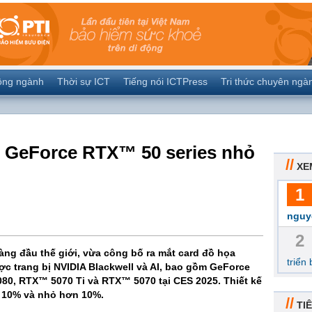
ộng ngành
Thời sự ICT
Tiếng nói ICTPress
Tri thức chuyên ngà
 GeForce RTX™ 50 series nhỏ
//
XE
1
nguy
2
ng đầu thế giới, vừa công bố ra mắt card đồ họa
triển
c trang bị NVIDIA Blackwell và AI, bao gồm GeForce
0, RTX™ 5070 Ti và RTX™ 5070 tại CES 2025. Thiết kế
n 10% và nhỏ hơn 10%.
//
TIÊ