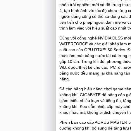
phép trải nghiệm mới và độ trung thự
4, tạo hình ảnh với tốc độ chưa từng c
người dùng cũng có thể sử dụng các d
tiên tiến cho phép người đam mê và các
trình làm việc với hiệu suất cao nhất 
Cùng với công nghệ NVIDIA DLSS m
WATERFORCE và các giải pháp làm m
suất cao của GPU RTX™ 50 Series. Đư
thức làm mát bằng nước tất cả tron
gấp 10 lần. Trong khi đó, phương 
WB, được thiết kế cho các PC đi nước
bằng nước đều mang lại khả năng tản nh
nặng.
Để cân bằng hiệu năng chơi game tiên 
không khí, GIGABYTE đã nâng cấp gi
giảm thiểu nhiễu loạn và tiếng ồn, tăn
không khí. Keo dẫn nhiệt cấp máy chủ
khác nhau mà không bị dịch chuyển tro
Phiên bản cao cấp AORUS MASTER bổ s
cường không khí bổ sung để tăng lư