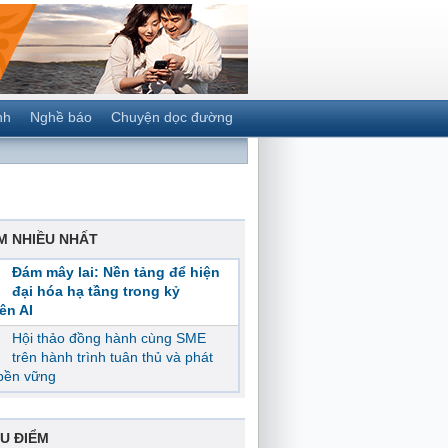
nh
Nghề báo
Chuyện dọc đường
M NHIỀU NHẤT
Đám mây lai: Nền tảng để hiện
đại hóa hạ tầng trong kỷ
ên AI
Hội thảo đồng hành cùng SME
trên hành trình tuân thủ và phát
 bền vững
U ĐIỂM