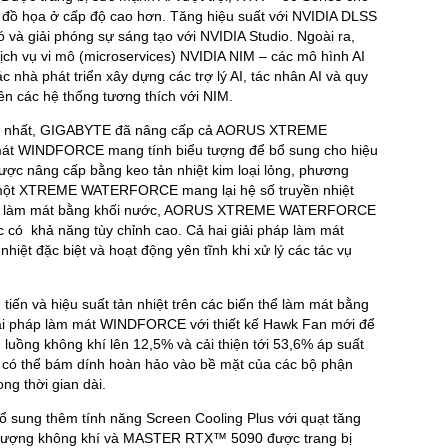
c đồ họa ở cấp độ cao hơn. Tăng hiệu suất với NVIDIA DLSS
ó và giải phóng sự sáng tạo với NVIDIA Studio. Ngoài ra,
ịch vụ vi mô (microservices) NVIDIA NIM – các mô hình AI
 nhà phát triển xây dựng các trợ lý AI, tác nhân AI và quy
trên các hệ thống tương thích với NIM.
ới nhất, GIGABYTE đã nâng cấp cả AORUS XTREME
át WINDFORCE mang tính biểu tượng để bổ sung cho hiệu
ợc nâng cấp bằng keo tản nhiệt kim loại lỏng, phương
g một XTREME WATERFORCE mang lại hệ số truyền nhiệt
thức làm mát bằng khối nước, AORUS XTREME WATERFORCE
 có khả năng tùy chỉnh cao. Cả hai giải pháp làm mát
iệt đặc biệt và hoạt động yên tĩnh khi xử lý các tác vụ
tiến và hiệu suất tản nhiệt trên các biến thể làm mát bằng
ải pháp làm mát WINDFORCE với thiết kế Hawk Fan mới để
g luồng không khí lên 12,5% và cải thiện tới 53,6% áp suất
 có thể bám dính hoàn hảo vào bề mặt của các bộ phận
ng thời gian dài.
ung thêm tính năng Screen Cooling Plus với quạt tăng
u lượng không khí và MASTER RTX™ 5090 được trang bị