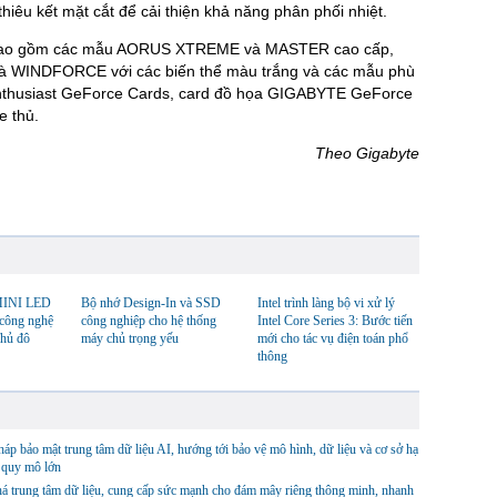
hiêu kết mặt cắt để cải thiện khả năng phân phối nhiệt.
, bao gồm các mẫu AORUS XTREME và MASTER cao cấp,
WINDFORCE với các biến thể màu trắng và các mẫu phù
thusiast GeForce Cards, card đồ họa GIGABYTE GeForce
e thủ.
Theo Gigabyte
INI LED
Bộ nhớ Design-In và SSD
Intel trình làng bộ vi xử lý
 công nghệ
công nghiệp cho hệ thống
Intel Core Series 3: Bước tiến
Thủ đô
máy chủ trọng yếu
mới cho tác vụ điện toán phổ
thông
háp bảo mật trung tâm dữ liệu AI, hướng tới bảo vệ mô hình, dữ liệu và cơ sở hạ
 quy mô lớn
á trung tâm dữ liệu, cung cấp sức mạnh cho đám mây riêng thông minh, nhanh