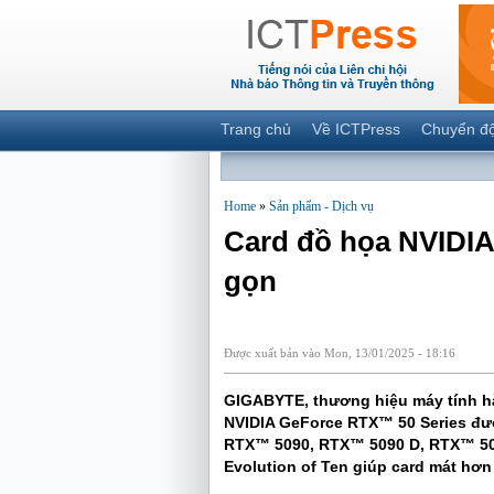
Trang chủ
Về ICTPress
Chuyển đ
Home
»
Sản phẩm - Dịch vụ
Card đồ họa NVIDIA
gọn
Được xuất bản vào Mon, 13/01/2025 - 18:16
GIGABYTE, thương hiệu máy tính hà
NVIDIA GeForce RTX™ 50 Series đượ
RTX™ 5090, RTX™ 5090 D, RTX™ 508
Evolution of Ten giúp card mát hơ