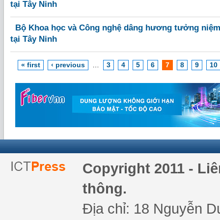
tại Tây Ninh
Bộ Khoa học và Công nghệ dâng hương tưởng niệm l
tại Tây Ninh
« first
‹ previous
…
3
4
5
6
7
8
9
10
Copyright 2011 - Li
thông.
Địa chỉ: 18 Nguyễn Du