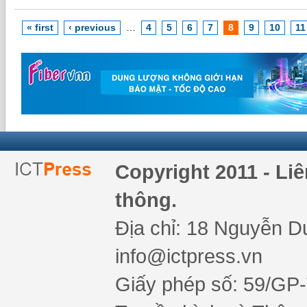
« first
‹ previous
…
4
5
6
7
8
9
10
11
Copyright 2011 - Li
thông.
Địa chỉ: 18 Nguyễn Du
info@ictpress.vn
Giấy phép số: 59/GP