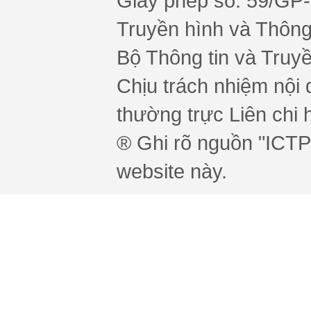
Giấy phép số: 59/GP
Truyền hình và Thông 
Bộ Thông tin và Truy
Chịu trách nhiệm nội 
thường trực Liên chi h
® Ghi rõ nguồn "ICTPr
website này.