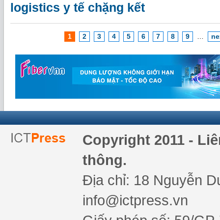
logistics y tế chặng kết
1
2
3
4
5
6
7
8
9
…
ne
Copyright 2011 - Li
thông.
Địa chỉ: 18 Nguyễn Du
info@ictpress.vn