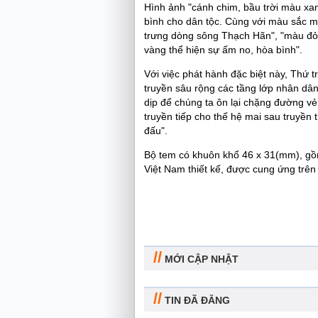
Hình ảnh "cánh chim, bầu trời màu xa
bình cho dân tộc. Cùng với màu sắc 
trưng dòng sông Thạch Hãn", "màu đỏ 
vàng thể hiện sự ấm no, hòa bình".
Với việc phát hành đặc biệt này, Th
truyền sâu rộng các tầng lớp nhân dân
dịp để chúng ta ôn lại chặng đường vẻ
truyền tiếp cho thế hệ mai sau truyền 
đấu".
Bộ tem có khuôn khổ 46 x 31(mm), g
Việt Nam thiết kế, được cung ứng trên
//
MỚI CẬP NHẬT
//
TIN ĐÃ ĐĂNG