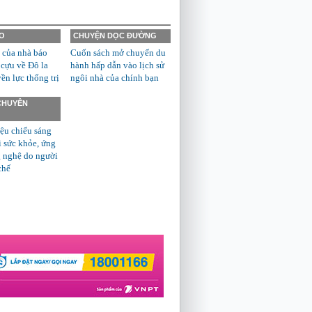
O
CHUYỆN DỌC ĐƯỜNG
 của nhà báo
Cuốn sách mở chuyến du
 cựu về Đô la
hành hấp dẫn vào lịch sử
n lực thống trị
ngôi nhà của chính bạn
 CHUYÊN
ệu chiếu sáng
ì sức khỏe, ứng
 nghệ do người
chế