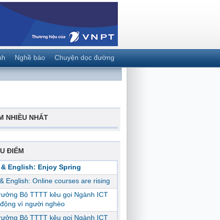
nh
Nghề báo
Chuyện dọc đường
M NHIỀU NHẤT
U ĐIỂM
 & English: Enjoy Spring
 & English: Online courses are rising
trưởng Bộ TTTT kêu gọi Ngành ICT
động vì người nghèo
trưởng Bộ TTTT kêu gọi Ngành ICT