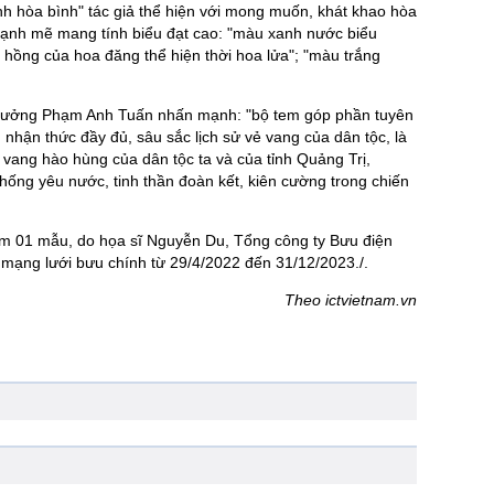
nh hòa bình" tác giả thể hiện với mong muốn, khát khao hòa
mạnh mẽ mang tính biểu đạt cao: "màu xanh nước biểu
hồng của hoa đăng thể hiện thời hoa lửa"; "màu trắng
ứ trưởng Phạm Anh Tuấn nhấn mạnh: "bộ tem góp phần tuyên
 nhận thức đầy đủ, sâu sắc lịch sử vẻ vang của dân tộc, là
 vang hào hùng của dân tộc ta và của tỉnh Quảng Trị,
thống yêu nước, tinh thần đoàn kết, kiên cường trong chiến
ồm 01 mẫu, do họa sĩ Nguyễn Du, Tổng công ty Bưu điện
 mạng lưới bưu chính từ 29/4/2022 đến 31/12/2023./.
Theo ictvietnam.vn