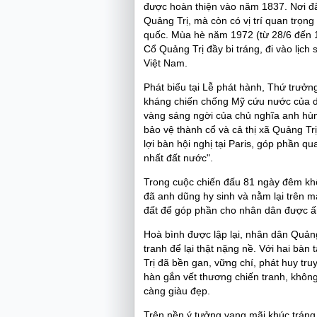
được hoàn thiện vào năm 1837. Nơi đây k
Quảng Trị, mà còn có vị trí quan tr
quốc. Mùa hè năm 1972 (từ 28/6 đến 1
Cổ Quảng Trị đầy bi tráng, đi vào lịc
Việt Nam.
Phát biểu tại Lễ phát hành, Thứ trư
kháng chiến chống Mỹ cứu nước của dâ
vàng sáng ngời của chủ nghĩa anh hù
bảo vệ thành cổ và cả thị xã Quảng Tr
lợi bàn hội nghị tại Paris, góp phần 
nhất đất nước".
Trong cuộc chiến đấu 81 ngày đêm khốc
đã anh dũng hy sinh và nằm lại trên m
đất để góp phần cho nhân dân được 
Hoà bình được lập lại, nhân dân Quảng
tranh để lại thật nặng nề. Với hai bà
Trị đã bền gan, vững chí, phát huy tr
hàn gắn vết thương chiến tranh, khô
càng giàu đẹp.
Trên nền ý tưởng vang mãi khúc tráng