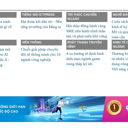
TIẾNG NÓI ICTPRESS
TRI THỨC CHUYÊN
NGHỀ BÁ
NGÀNH
n ninh
Đại đoàn kết dân tộc - Nền
Cuốn sách
Hội thảo đồng hành cùng
án gì về
tảng tư tưởng của Đảng ta
kinh tế kỳ
SME trên hành trình tuân
Mỹ và quyề
thủ và phát triển bền vững
toàn cầu
VIỄN THÔNG
PHÁT THANH TRUYỀN
KINH TẾ
HÌNH
NGÀNH
rạm mở
Chuỗi giải pháp chuyển
4 xu hướng sẽ định hình
Thương hi
ho AI
đổi số thông minh cho 10
diện mạo ngành game
tự nhiên v
âu Á -
ngành công nghiệp
trong thập kỷ tới
dụng công
ng
Việt sáng 