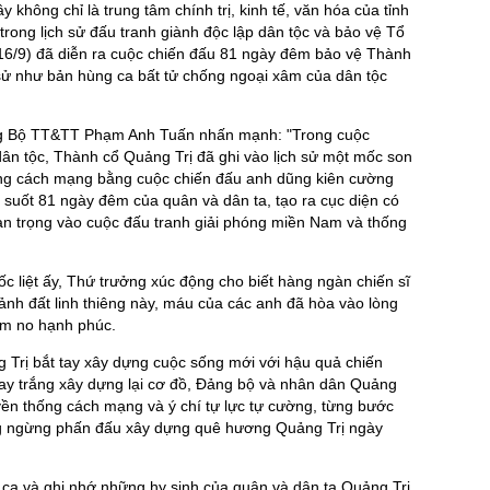
hông chỉ là trung tâm chính trị, kinh tế, văn hóa của tỉnh
ọng trong lịch sử đấu tranh giành độc lập dân tộc và bảo vệ Tổ
6/9) đã diễn ra cuộc chiến đấu 81 ngày đêm bảo vệ Thành
h sử như bản hùng ca bất tử chống ngoại xâm của dân tộc
ởng Bộ TT&TT Phạm Anh Tuấn nhấn mạnh: "Trong cuộc
n tộc, Thành cổ Quảng Trị đã ghi vào lịch sử một mốc son
ng cách mạng bằng cuộc chiến đấu anh dũng kiên cường
ị suốt 81 ngày đêm của quân và dân ta, tạo ra cục diện có
quan trọng vào cuộc đấu tranh giải phóng miền Nam và thống
 liệt ấy, Thứ trưởng xúc động cho biết hàng ngàn chiến sĩ
ảnh đất linh thiêng này, máu của các anh đã hòa vào lòng
ấm no hạnh phúc.
 Trị bắt tay xây dựng cuộc sống mới với hậu quả chiến
n tay trắng xây dựng lại cơ đồ, Đảng bộ và nhân dân Quảng
uyền thống cách mạng và ý chí tự lực tự cường, từng bước
ng ngừng phấn đấu xây dựng quê hương Quảng Trị ngày
 ca và ghi nhớ những hy sinh của quân và dân ta Quảng Trị