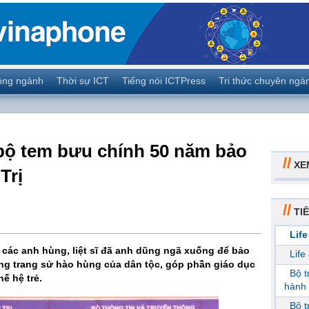
ộng ngành
Thời sự ICT
Tiếng nói ICTPress
Tri thức chuyên ngà
 bộ tem bưu chính 50 năm bảo
//
XE
Trị
//
TIÊ
Life
c anh hùng, liệt sĩ đã anh dũng ngã xuống để bảo
Life
những trang sử hào hùng của dân tộc, góp phần giáo dục
Bộ 
ế hệ trẻ.
hành 
Bộ 