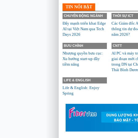
TIN NỔI BẬT
CHUYỂN ĐỘNG NGÀNH
THỜI SỰ ICT
Đẩy mạnh triển khai Edge
Các Giám đốc A
AI tại Việt Nam qua Tech
thông tin dự đo
Days 2026
năm 2026?
BƯU CHÍNH
CNTT
Nhượng quyền bưu cục:
AI PC và máy t
Xu hướng start-up đầy
giai đoạn mới c
tiềm năng
trong DN tại Ch
Thái Bình Dươ
LIFE & ENGLISH
Life & English: Enjoy
Spring