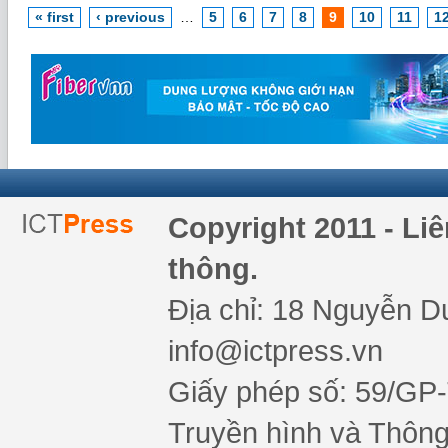
« first
‹ previous
…
5
6
7
8
9
10
11
1
Copyright 2011 - Li
thông.
Địa chỉ: 18 Nguyễn Du
info@ictpress.vn
Giấy phép số: 59/GP
Truyền hình và Thông 