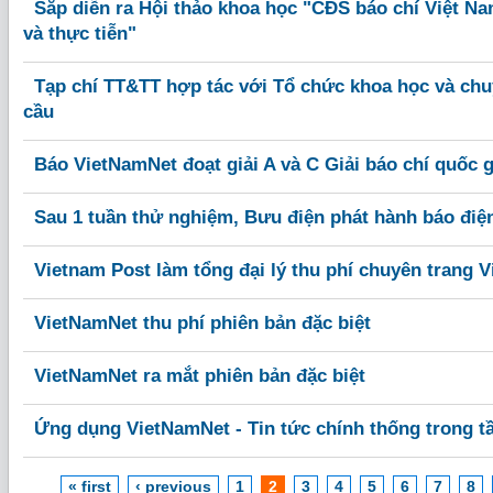
Sắp diễn ra Hội thảo khoa học "CĐS báo chí Việt Nam
và thực tiễn"
Tạp chí TT&TT hợp tác với Tổ chức khoa học và chu
cầu
Báo VietNamNet đoạt giải A và C Giải báo chí quốc g
Sau 1 tuần thử nghiệm, Bưu điện phát hành báo điện
Vietnam Post làm tổng đại lý thu phí chuyên trang
VietNamNet thu phí phiên bản đặc biệt
VietNamNet ra mắt phiên bản đặc biệt
Ứng dụng VietNamNet - Tin tức chính thống trong t
« first
‹ previous
1
2
3
4
5
6
7
8