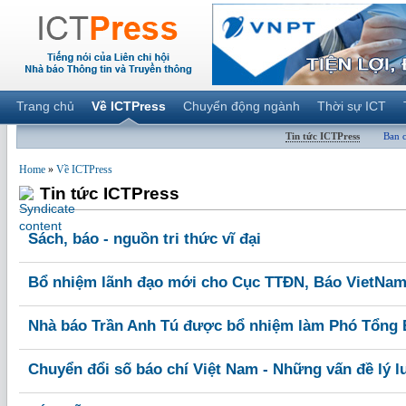
Trang chủ
Về ICTPress
Chuyển động ngành
Thời sự ICT
Tin tức ICTPress
Ban 
Home
»
Về ICTPress
Tin tức ICTPress
Sách, báo - nguồn tri thức vĩ đại
Bổ nhiệm lãnh đạo mới cho Cục TTĐN, Báo VietNam
Nhà báo Trần Anh Tú được bổ nhiệm làm Phó Tổng B
Chuyển đổi số báo chí Việt Nam - Những vấn đề lý lu