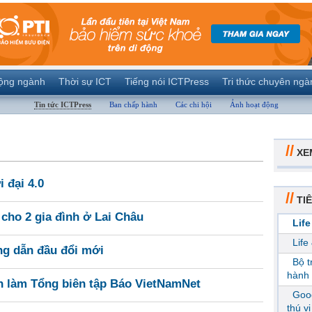
ộng ngành
Thời sự ICT
Tiếng nói ICTPress
Tri thức chuyên ngà
Tin tức ICTPress
Ban chấp hành
Các chi hội
Ảnh hoạt động
//
XE
i đại 4.0
//
TIÊ
cho 2 gia đình ở Lai Châu
Life
Life
ng dẫn đầu đổi mới
Bộ 
hành 
 làm Tổng biên tập Báo VietNamNet
Goog
thú v