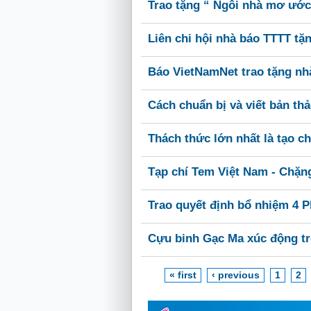
Trao tặng “ Ngôi nhà mơ ước
Liên chi hội nhà báo TTTT t
Báo VietNamNet trao tặng nh
Cách chuẩn bị và viết bản th
Thách thức lớn nhất là tạo c
Tạp chí Tem Việt Nam - Chặn
Trao quyết định bổ nhiệm 4 
Cựu binh Gạc Ma xúc động tr
« first
‹ previous
1
2