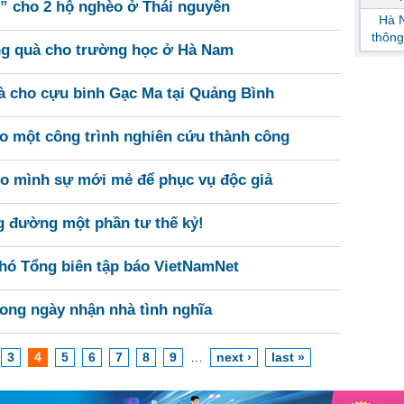
” cho 2 hộ nghèo ở Thái nguyên
Hà N
thông
ặng quà cho trường học ở Hà Nam
à cho cựu binh Gạc Ma tại Quảng Bình
ảo một công trình nghiên cứu thành công
ho mình sự mới mẻ để phục vụ độc giả
g đường một phần tư thế kỷ!
Phó Tổng biên tập báo VietNamNet
ong ngày nhận nhà tình nghĩa
3
4
5
6
7
8
9
…
next ›
last »