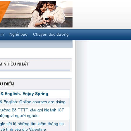
nh
Nghề báo
Chuyện dọc đường
M NHIỀU NHẤT
U ĐIỂM
 & English: Enjoy Spring
 & English: Online courses are rising
trưởng Bộ TTTT kêu gọi Ngành ICT
động vì người nghèo
le tiết lộ những tìm kiếm thông tin
ị về tình yêu dịp Valentine